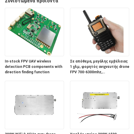
ΈΛΕΓΧΟΣ
Συνιστώμενα προϊόντα
ΜΑΣ
ΕΛΆΤΕ
ΣΕ
ΕΠΑΦΉ
ΜΕ
In-stock FPV UAV wireless
Σε απόθεμα, μεγάλης εμβέλειας
detection PCB components with
1 χλμ, φορητός ανιχνευτής drone
direction finding function
FPV 700-6300mhz,
ΕΙΔΉΣΕΙΣ
πανκατευθυντικός ανιχνευτής
BLOG
ΖΗΤΉΣΤΕ
ΈΝΑ