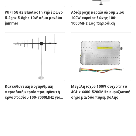
WIFI 5GHz Bluetooth τηλέφωνο
Αδιάβροχη κεραία αλουμινίου
5.2ghz 5.8ghz 10W σήμα μανδύα
100W ευρείας ζώνης 100-
jammer
1000MHz Log περιοδική
Κατευθυντική λογαριθμική
Μεγάλη ισχύς 100W συχνότητα
περιοδική κεραία προμηθευτή
4GHz 4400-5200MHz ευρυζωνική
εργοστασίου 100-7000MHz για
σήμα μανδύα παρεμβολής
υπαίθρια επικοινωνία