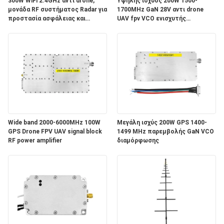
ΑΠΌΣΠΑΣΜΑ
300W WiFi 2.4GHz αντι drone,
Υψηλής ισχύος 200W 1500-
μονάδα RF συστήματος Radar για
1700MHz GaN 28V αντι drone
προστασία ασφάλειας και
UAV fpv VCO ενισχυτής
ιδιωτικότητας
διαμόρφωσης
SITEMAP
PRIVACY
POLICY
Wide band 2000-6000MHz 100W
Μεγάλη ισχύς 200W GPS 1400-
GPS Drone FPV UAV signal block
1499 MHz παρεμβολής GaN VCO
RF power amplifier
διαμόρφωσης