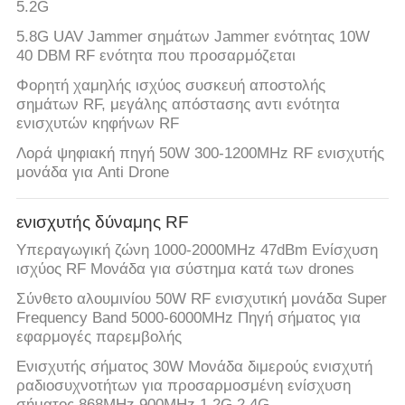
ΑΠΌΣΠΑΣΜΑ
5.2G
5.8G UAV Jammer σημάτων Jammer ενότητας 10W
40 DBM RF ενότητα που προσαρμόζεται
SITEMAP
Φορητή χαμηλής ισχύος συσκευή αποστολής
σημάτων RF, μεγάλης απόστασης αντι ενότητα
PRIVACY
ενισχυτών κηφήνων RF
POLICY
Λορά ψηφιακή πηγή 50W 300-1200MHz RF ενισχυτής
μονάδα για Anti Drone
ενισχυτής δύναμης RF
Υπεραγωγική ζώνη 1000-2000MHz 47dBm Ενίσχυση
ισχύος RF Μονάδα για σύστημα κατά των drones
Σύνθετο αλουμινίου 50W RF ενισχυτική μονάδα Super
Frequency Band 5000-6000MHz Πηγή σήματος για
εφαρμογές παρεμβολής
Ενισχυτής σήματος 30W Μονάδα διμερούς ενισχυτή
ραδιοσυχνοτήτων για προσαρμοσμένη ενίσχυση
σήματος 868MHz 900MHz 1.2G 2.4G