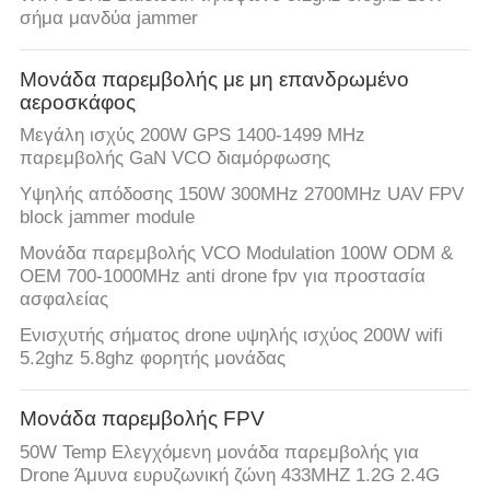
ΈΛΕΓΧΟΣ
σήμα μανδύα jammer
ΜΑΣ
Μονάδα παρεμβολής με μη επανδρωμένο
αεροσκάφος
ΕΛΆΤΕ
Μεγάλη ισχύς 200W GPS 1400-1499 MHz
ΣΕ
παρεμβολής GaN VCO διαμόρφωσης
ΕΠΑΦΉ
Υψηλής απόδοσης 150W 300MHz 2700MHz UAV FPV
ΜΕ
block jammer module
Μονάδα παρεμβολής VCO Modulation 100W ODM &
OEM 700-1000MHz anti drone fpv για προστασία
ΕΙΔΉΣΕΙΣ
ασφαλείας
Ενισχυτής σήματος drone υψηλής ισχύος 200W wifi
BLOG
5.2ghz 5.8ghz φορητής μονάδας
Μονάδα παρεμβολής FPV
ΖΗΤΉΣΤΕ
50W Temp Ελεγχόμενη μονάδα παρεμβολής για
ΈΝΑ
Drone Άμυνα ευρυζωνική ζώνη 433MHZ 1.2G 2.4G