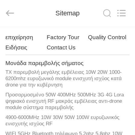
2026
Amplifier
module.
Sitemap
All
Rights
Reserved.
ΣΠΊΤΙ
επιχείρηση
Factory Tour
Quality Control
Ειδήσεις
Contact Us
ΠΡΟΪΌΝΤΑ
Μονάδα παρεμβολής σήματος
ΠΕΡΊΠΟΥ
TX παρεμβολή μεγάλης εμβέλειας 10W 20W 1000-
ΕΜΕΊΣ
6200mhz ευρυζωνικό module ενισχυτή ισχύος κατά
drone για την κυβέρνηση
Προσαρμοσμένο 50W 400MHz 500MHz 3G 4G Lora
ΓΎΡΟΣ
ψηφιακό ενισχυτή RF μακράς εμβέλειας αντι-drone
ΕΡΓΟΣΤΑΣΊΩΝ
module σύστημα παρεμβολής
4900-6000MHz 10W 30W 50W 100W ευρυζωνικός
ενισχυτής ισχύος RF
ΠΟΙΟΤΙΚΌΣ
WIFI 5GHz Bluetooth τηλέφωνο 5.2ghz 5.8ghz 10W