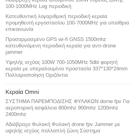
100-1000MHz Log περιοδική
Κατευθυντική λογαριθμική περιοδική κεραία
προμηθευτή εργοστασίου 100-7000MHz για υπαίθρια
επικοινωνία
Προσαρμοσμένο GPS wi-fi GNSS 1500mhz
κατευθυνόμενη περιοδική κεραία για αντι-drone
jammer
Υψηλής ισχύος 100W 700-1050MHz 5dbi φορητή
κεραία με υπεραλουμίνιο προστασία 337*130*24mm
Πολλαριοποίηση Οριζόντια
Κεραία Omni
ΣΥΣΤΗΜΑ ΠΑΡΕΜΠΟΔΙΣΗΣ ΦΥΛΑΚΩΝ dorne fpv Για
αεροπορική ασφάλεια 800mhz 900mhz 1200mhz
2400mhz
Αδιάβροχο Φυλακή Φυλακή drone fpv Jammer με
υψηλής ισχύος πολλαπλή ζώνη Σύστημα