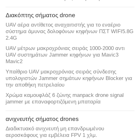
Διακόπτης σήματος drone
UAV αέρα αντίθετος αναχαιτιστής για το εναέριο
σύστημα άμυνας δολοφόνων κηφήνων ΠΣΤ WIFI5.8G
2.4G
UAV μέτρων μακροχρόνιας σειράς 1000-2000 αντι
UAV συστημάτων Jammer κηφήνων για Mavic3
Mavic2
Υπαίθριο UAV μακροχρόνιας σειράς σύνδεσης
υπολογιστών Jammer σημάτων κηφήνων Blocker για
την αποθήκη πετρελαίου
Χρώμα καμουφλάζ 6 ζώνης manpack drone signal
jammer με επαναφορτιζόμενη μπαταρία
ανιχνευτής σήματος drones
Διαδικτυακό ανιχνευτή μη επανδρωμένου
αεροσκάφους για εμβέλεια FPV 1 χλμ.