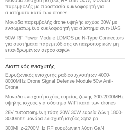
Μονάδα ενισχυτή ισχύος RF GaN 50W, Μονάδα
παρεμβολής με προστασία κυκλοφορητή για
συστήματα κατά των drones
Μονάδα παρεμβολής drone υψηλής ισχύος 30W με
ενσωματωμένο κυκλοφορητή για σύστημα αντι-UAS
50W RF Power Module LDMOS με N-Type Connectors
για συστήματα παρεμπόδισης αντιαεροπορικών μη
επανδρωμένων αεροσκαφών
Διοπτικός ενισχυτής
Ευρυζωνικός ενισχυτής ραδιοσυχνοτήτων 4000-
8000MHz Drone Signal Defense Module 50w Anti-
Drone
Μονάδα ενισχυτή ισχύος ευρείας ζώνης 300-2000MHz
υψηλής ισχύος για σύστημα WiFi κατά των drones
28V τυποποιημένη τάση 20W 30W ευρεία ζώνη 1800-
3000mhz μονάδα ενισχυτή ισχύος 3ghz pa
300MHz-2700MHz RF ευρυζωνική λύση GaN