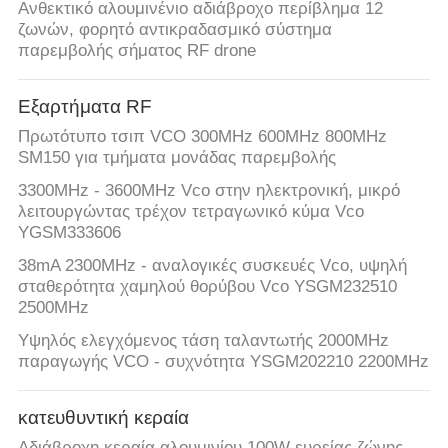
Ανθεκτικό αλουμινένιο αδιάβροχο περίβλημα 12
ζωνών, φορητό αντικραδασμικό σύστημα
παρεμβολής σήματος RF drone
Εξαρτήματα RF
Πρωτότυπο τσιπ VCO 300MHz 600MHz 800MHz
SM150 για τμήματα μονάδας παρεμβολής
3300MHz - 3600MHz Vco στην ηλεκτρονική, μικρό
λειτουργώντας τρέχον τετραγωνικό κύμα Vco
YGSM333606
38mA 2300MHz - αναλογικές συσκευές Vco, υψηλή
σταθερότητα χαμηλού θορύβου Vco YSGM232510
2500MHz
Υψηλός ελεγχόμενος τάση ταλαντωτής 2000MHz
παραγωγής VCO - συχνότητα YSGM202210 2200MHz
κατευθυντική κεραία
Αδιάβροχη κεραία αλουμινίου 100W ευρείας ζώνης