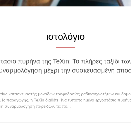
ιστολόγιο
τάσιο πυρήνα της TeXin: Το πλήρες ταξίδι τ
συναρμολόγηση μέχρι την συσκευασμένη απο
τίας κατασκευαστής μονάδων τροφοδοσίας ραδιοσυχνοτήτων και δομοσ
μές παραγωγής, η TeXin διαθέτει ένα τυποποιημένο εργοστάσιο πυρή
ική συναρμολόγηση παρτίδων, τις πο...