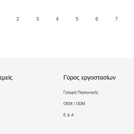
2
3
4
5
6
7
εμείς
Γύρος εργοστασίων
Γραμμή Παραγωγής
OEM / ODM
Ε & Α