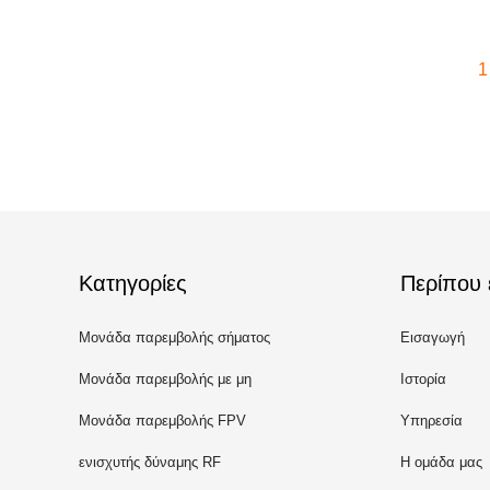
1
Κατηγορίες
Περίπου 
Μονάδα παρεμβολής σήματος
Εισαγωγή
Μονάδα παρεμβολής με μη
Ιστορία
επανδρωμένο αεροσκάφος
Μονάδα παρεμβολής FPV
Υπηρεσία
ενισχυτής δύναμης RF
Η ομάδα μας