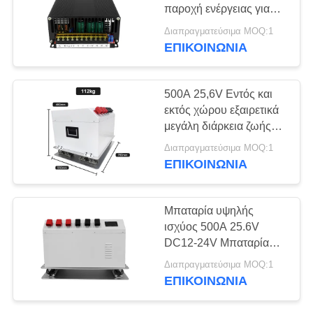
ΑΠΌΣΠΑΣΜΑ
παροχή ενέργειας για
εξοπλισμό εξωτερικού
Διαπραγματεύσιμα MOQ:1
SITEMAP
ΕΠΙΚΟΙΝΩΝΊΑ
18
Ευρυζωνικός
PRIVACY
500A 25,6V Εντός και
ενισχυτής δύναμης
εκτός χώρου εξαιρετικά
POLICY
μεγάλη διάρκεια ζωής
της μπαταρίας για την
Διαπραγματεύσιμα MOQ:1
τροφοδοσία της
ΕΠΙΚΟΙΝΩΝΊΑ
συσκευής
15
Μπαταρία υψηλής
Μονοκατευθυντικός
ισχύος 500A 25.6V
DC12-24V Μπαταρία
Ενισχυτής
ιόντων λιθίου για
Διαπραγματεύσιμα MOQ:1
φόρτιση ηλεκτρονικών
ΕΠΙΚΟΙΝΩΝΊΑ
συσκευών