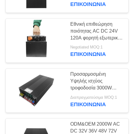
ΈΛΕΓΧΟΣ
ΕΠΙΚΟΙΝΩΝΊΑ
αεροσκάφος
ΜΑΣ
Εθνική επιθεώρηση
109
ΕΛΆΤΕ
ποιότητας AC DC 24V
Μονάδα
120A φορητή εξωτερική
ΣΕ
μπαταρία λιθού
παρεμβολής FPV
Negotiated MOQ:1
ΕΠΑΦΉ
ΕΠΙΚΟΙΝΩΝΊΑ
ΜΕ
Προσαρμοσμένη
ΕΙΔΉΣΕΙΣ
Υψηλής ισχύος
τροφοδοσία 3000W
36
30V32V36V 100A με
BLOG
Διαπραγματεύσιμα MOQ:1
ενισχυτής δύναμης
ανεμιστήρες AC σε DC
ΕΠΙΚΟΙΝΩΝΊΑ
RF
ΖΗΤΉΣΤΕ
ODM&OEM 2000W AC
ΈΝΑ
DC 32V 36V 48V 72V