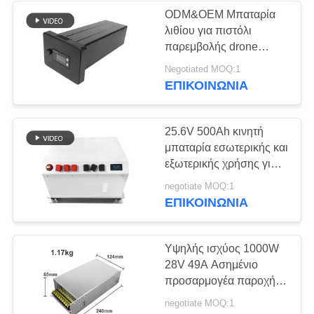
ODM&OEM Μπαταρία
λιθίου για πιστόλι
12
παρεμβολής drone
υψηλής ισχύος 180W,
Negotiated MOQ:1
Διοπτικός ενισχυτής
αντικαταστάσιμη
ΕΠΙΚΟΙΝΩΝΊΑ
25.6V 500Ah κινητή
μπαταρία εσωτερικής και
εξωτερικής χρήσης για
τροφοδοσία μεγάλου
96
negotiate MOQ:1
εξοπλισμού
ΕΠΙΚΟΙΝΩΝΊΑ
Διακόπτης σήματος
drone
Υψηλής ισχύος 1000W
28V 49A Ασημένιο
προσαρμογέα παροχής
ρεύματος για εξωτερική
negotiate MOQ:1
ηλεκτρονική συσκευή