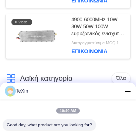
ΕΠΙΚΟΙΝΩΝΊΑ
module σύστημα
παρεμβολής
4900-6000MHz 10W
30W 50W 100W
ευρυζωνικός ενισχυτής
ισχύος RF
Διαπραγματεύσιμα MOQ:1
ΕΠΙΚΟΙΝΩΝΊΑ
Λαϊκή κατηγορία
Όλα
TeXin
Μονάδα παρεμβολής
Μονάδα παρεμβολής
με μη επανδρωμένο
10:40 AM
σήματος
αεροσκάφος
Good day, what product are you looking for?
Μονάδα παρεμβολής
ενισχυτής δύναμης