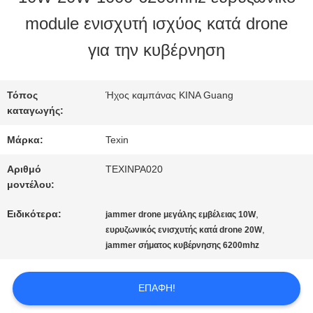
module ενισχυτή ισχύος κατά drone
ΠΟΙΟΤΙΚΌΣ
για την κυβέρνηση
ΈΛΕΓΧΟΣ
Τόπος
Ήχος καμπάνας ΚΙΝΑ Guang
καταγωγής:
ΜΑΣ
Μάρκα:
Texin
ΕΛΆΤΕ
Αριθμό
TEXINPA020
ΣΕ
μοντέλου:
ΕΠΑΦΉ
Ειδικότερα:
,
jammer drone μεγάλης εμβέλειας 10W
,
ευρυζωνικός ενισχυτής κατά drone 20W
ΜΕ
jammer σήματος κυβέρνησης 6200mhz
ΕΠΑΦΉ!
ΕΙΔΉΣΕΙΣ