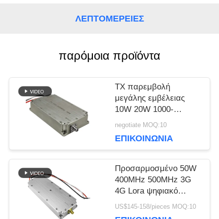
ΛΕΠΤΟΜΈΡΕΙΕΣ
BLOG
παρόμοια προϊόντα
ΖΗΤΉΣΤΕ
ΈΝΑ
TX παρεμβολή
μεγάλης εμβέλειας
ΑΠΌΣΠΑΣΜΑ
10W 20W 1000-
6200mhz ευρυζωνικό
negotiate MOQ:10
module ενισχυτή
ΕΠΙΚΟΙΝΩΝΊΑ
SITEMAP
ισχύος κατά drone για
την κυβέρνηση
Προσαρμοσμένο 50W
PRIVACY
400MHz 500MHz 3G
4G Lora ψηφιακό
POLICY
ενισχυτή RF μακράς
US$145-158/pieces MOQ:10
εμβέλειας αντι-drone