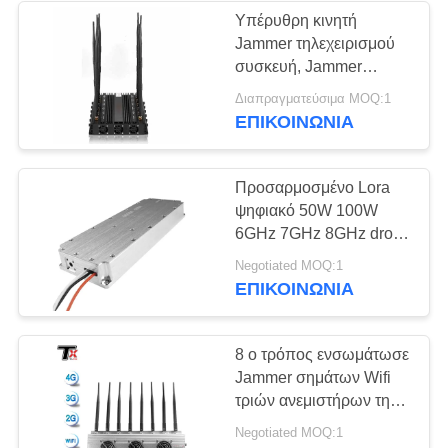
Υπέρυθρη κινητή
Jammer τηλεχειρισμού
συσκευή, Jammer
τηλεφωνικών σημάτων
Διαπραγματεύσιμα MOQ:1
12 κεραιών
ΕΠΙΚΟΙΝΩΝΊΑ
Προσαρμοσμένο Lora
ψηφιακό 50W 100W
6GHz 7GHz 8GHz drone
σήμα jammer μονάδα
Negotiated MOQ:1
RF ενισχυτή
ΕΠΙΚΟΙΝΩΝΊΑ
8 ο τρόπος ενσωμάτωσε
Jammer σημάτων Wifi
τριών ανεμιστήρων τη
συσκευή
Negotiated MOQ:1