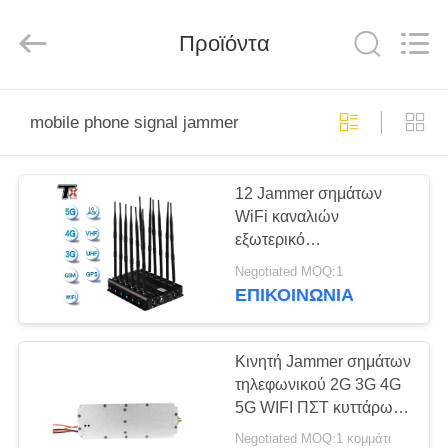
2026
Amplifier
module.
Προϊόντα
All
Rights
Reserved.
ΣΠΊΤΙ
mobile phone signal jammer
ΠΡΟΪΌΝΤΑ
12 Jammer σημάτων
WiFi καναλιών
ΠΕΡΊΠΟΥ
εξωτερικό
ΕΜΕΊΣ
προσαρμοσμένο κεραία
Negotiated MOQ:1
Blocker τηλεφωνικών
ΕΠΙΚΟΙΝΩΝΊΑ
σημάτων ΠΣΤ
ΓΎΡΟΣ
ΕΡΓΟΣΤΑΣΊΩΝ
Κινητή Jammer σημάτων
τηλεφωνικού 2G 3G 4G
5G WIFI ΠΣΤ κυττάρων
ΠΟΙΟΤΙΚΌΣ
ενότητα
Negotiated MOQ:1 κομμάτι