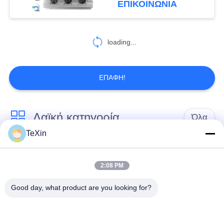
ΕΠΙΚΟΙΝΩΝΊΑ
loading...
ΕΠΑΦΉ!
Λαϊκή κατηγορία
Όλα
TeXin
Μονάδα παρεμβολής
Μονάδα παρεμβολής
με μη επανδρωμένο
2:08 PM
σήματος
αεροσκάφος
Good day, what product are you looking for?
Μονάδα παρεμβολής
ενισχυτής δύναμης
FPV
RF