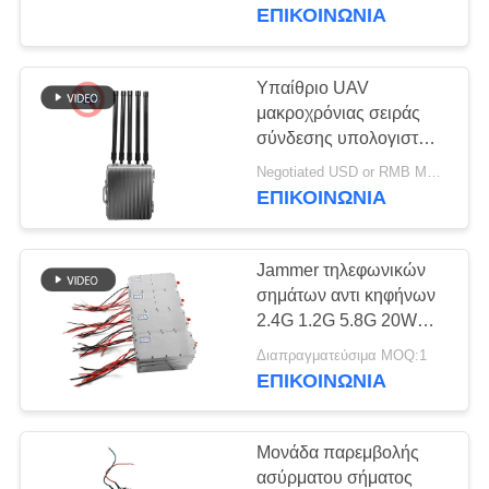
ΈΛΕΓΧΟΣ
ΕΠΙΚΟΙΝΩΝΊΑ
ΜΑΣ
Υπαίθριο UAV
ΕΛΆΤΕ
μακροχρόνιας σειράς
σύνδεσης υπολογιστών
ΣΕ
Jammer σημάτων
Negotiated USD or RMB MOQ:1
ΕΠΑΦΉ
κηφήνων Blocker για την
ΕΠΙΚΟΙΝΩΝΊΑ
αποθήκη πετρελαίου
ΜΕ
Jammer τηλεφωνικών
ΕΙΔΉΣΕΙΣ
σημάτων αντι κηφήνων
2.4G 1.2G 5.8G 20W
30W 40W κινητή ενότητα
BLOG
Διαπραγματεύσιμα MOQ:1
ΕΠΙΚΟΙΝΩΝΊΑ
ΖΗΤΉΣΤΕ
Μονάδα παρεμβολής
ΈΝΑ
ασύρματου σήματος