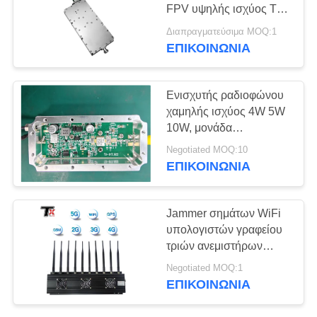
ΑΠΌΣΠΑΣΜΑ
FPV υψηλής ισχύος TX
100W wifi 5.2ghz 5.8ghz
Διαπραγματεύσιμα MOQ:1
SITEMAP
ΕΠΙΚΟΙΝΩΝΊΑ
PRIVACY
Ενισχυτής ραδιοφώνου
χαμηλής ισχύος 4W 5W
POLICY
10W, μονάδα
παρεμβολής σήματος
Negotiated MOQ:10
drone 3GHz 3.5GHz
ΕΠΙΚΟΙΝΩΝΊΑ
Jammer σημάτων WiFi
υπολογιστών γραφείου
τριών ανεμιστήρων
μέτρο ακτίνας 5-40 για τη
Negotiated MOQ:1
αίθουσα συνδιαλέξεων
ΕΠΙΚΟΙΝΩΝΊΑ