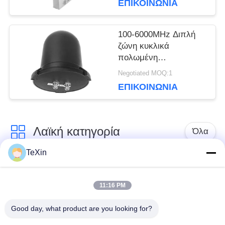
ΕΠΙΚΟΙΝΩΝΊΑ
Cellular Network Signal
Booster Receiver
100-6000MHz Διπλή
ζώνη κυκλικά
πολωμένη
πανδιάστατη κεραία,
Negotiated MOQ:1
360° ανθεκτική στο
ΕΠΙΚΟΙΝΩΝΊΑ
νερό κεραία
μανιταριών Booster
για παρακολούθηση
drones & αντιμέτρα
Λαϊκή κατηγορία
Όλα
TeXin
Μονάδα παρεμβολής
Μονάδα παρεμβολής
με μη επανδρωμένο
11:16 PM
σήματος
αεροσκάφος
Good day, what product are you looking for?
Μονάδα παρεμβολής
ενισχυτής δύναμης