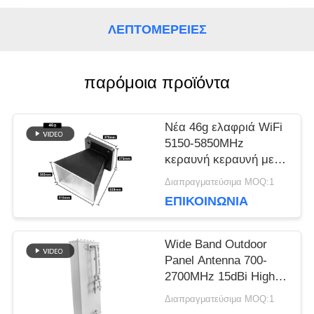
ΛΕΠΤΟΜΈΡΕΙΕΣ
BLOG
παρόμοια προϊόντα
ΖΗΤΉΣΤΕ
ΈΝΑ
Νέα 46g ελαφριά WiFi
5150-5850MHz
ΑΠΌΣΠΑΣΜΑ
κεραυνή κεραυνή με
ματ μαύρη σκόνη
Διαπραγματεύσιμα MOQ:1
επικαλυμμένο
ΕΠΙΚΟΙΝΩΝΊΑ
SITEMAP
φινίρισμα
Wide Band Outdoor
PRIVACY
Panel Antenna 700-
2700MHz 15dBi High
POLICY
Gain 50Ω 100W
Διαπραγματεύσιμα MOQ:1
Windproof antenna for