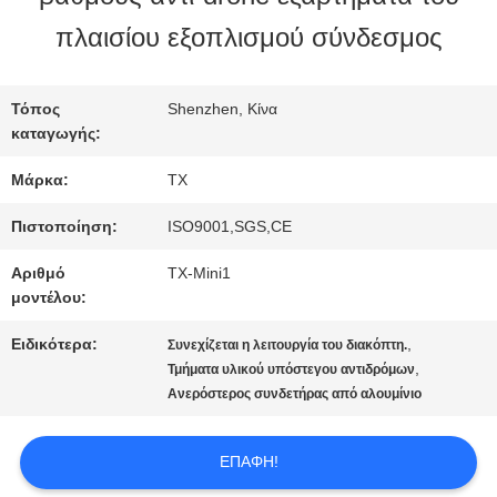
πλαισίου εξοπλισμού σύνδεσμος
ΠΟΙΟΤΙΚΌΣ
ΈΛΕΓΧΟΣ
Τόπος
Shenzhen, Κίνα
καταγωγής:
Μάρκα:
TX
ΜΑΣ
Πιστοποίηση:
ISO9001,SGS,CE
ΕΛΆΤΕ
Αριθμό
TX-Mini1
ΣΕ
μοντέλου:
ΕΠΑΦΉ
Ειδικότερα:
,
Συνεχίζεται η λειτουργία του διακόπτη.
,
Τμήματα υλικού υπόστεγου αντιδρόμων
ΜΕ
Ανερόστερος συνδετήρας από αλουμίνιο
ΕΠΑΦΉ!
ΕΙΔΉΣΕΙΣ