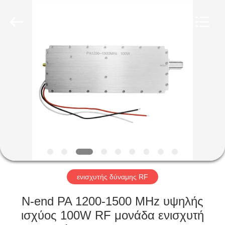
2026
Amplifier
module.
All
Rights
Reserved.
ΣΠΊΤΙ
ΠΡΟΪΌΝΤΑ
ΠΕΡΊΠΟΥ
ΕΜΕΊΣ
ΓΎΡΟΣ
ΕΡΓΟΣΤΑΣΊΩΝ
ενισχυτής δύναμης RF
N-end PA 1200-1500 MHz υψηλής
ΠΟΙΟΤΙΚΌΣ
ισχύος 100W RF μονάδα ενισχυτή