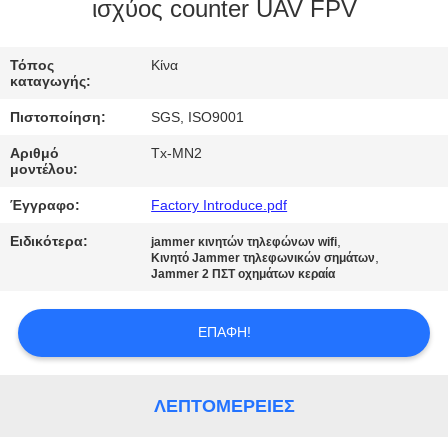
ΈΛΕΓΧΟΣ
ισχύος counter UAV FPV
ΜΑΣ
Τόπος
Κίνα
καταγωγής:
ΕΛΆΤΕ
Πιστοποίηση:
SGS, ISO9001
ΣΕ
Αριθμό
Tx-MN2
ΕΠΑΦΉ
μοντέλου:
ΜΕ
Έγγραφο:
Factory Introduce.pdf
Ειδικότερα:
,
jammer κινητών τηλεφώνων wifi
,
ΕΙΔΉΣΕΙΣ
Κινητό Jammer τηλεφωνικών σημάτων
Jammer 2 ΠΣΤ οχημάτων κεραία
BLOG
ΕΠΑΦΉ!
ΖΗΤΉΣΤΕ
ΛΕΠΤΟΜΈΡΕΙΕΣ
ΈΝΑ