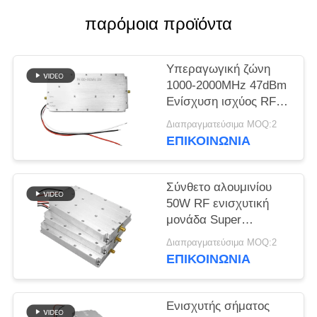
ΑΠΌΣΠΑΣΜΑ
παρόμοια προϊόντα
SITEMAP
Υπεραγωγική ζώνη
1000-2000MHz 47dBm
PRIVACY
Ενίσχυση ισχύος RF
POLICY
Μονάδα για σύστημα
Διαπραγματεύσιμα MOQ:2
κατά των drones
ΕΠΙΚΟΙΝΩΝΊΑ
Σύνθετο αλουμινίου
50W RF ενισχυτική
μονάδα Super
Frequency Band 5000-
Διαπραγματεύσιμα MOQ:2
6000MHz Πηγή
ΕΠΙΚΟΙΝΩΝΊΑ
σήματος για
εφαρμογές
παρεμβολής
Ενισχυτής σήματος