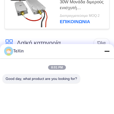
30W Μονάδα διμερούς
ενισχυτή
ραδιοσυχνοτήτων για
Διαπραγματεύσιμα MOQ:2
προσαρμοσμένη
ΕΠΙΚΟΙΝΩΝΊΑ
ενίσχυση σήματος
868MHz 900MHz 1.2G
2.4G
Λαϊκή κατηγορία
Όλα
TeXin
Μονάδα παρεμβολής
Μονάδα παρεμβολής
με μη επανδρωμένο
8:01 PM
σήματος
αεροσκάφος
Good day, what product are you looking for?
Μονάδα παρεμβολής
ενισχυτής δύναμης
FPV
RF
Ευρυζωνικός
Μονοκατευθυντικός
ενισχυτής δύναμης
Ενισχυτής