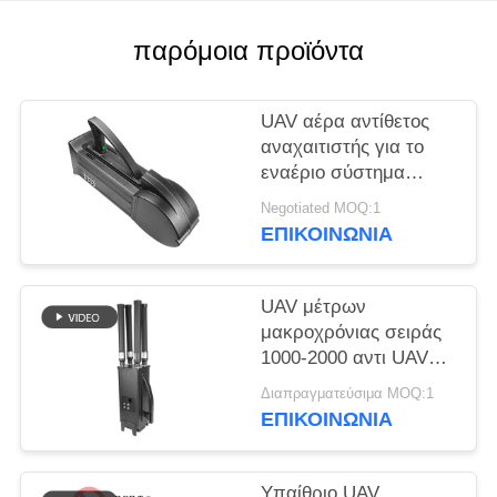
ΑΠΌΣΠΑΣΜΑ
παρόμοια προϊόντα
SITEMAP
UAV αέρα αντίθετος
PRIVACY
αναχαιτιστής για το
εναέριο σύστημα
POLICY
άμυνας δολοφόνων
Negotiated MOQ:1
κηφήνων ΠΣΤ
ΕΠΙΚΟΙΝΩΝΊΑ
WIFI5.8G 2.4G
UAV μέτρων
μακροχρόνιας σειράς
1000-2000 αντι UAV
συστημάτων Jammer
Διαπραγματεύσιμα MOQ:1
κηφήνων για Mavic3
ΕΠΙΚΟΙΝΩΝΊΑ
Mavic2
Υπαίθριο UAV