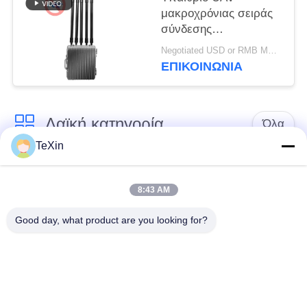
μακροχρόνιας σειράς
σύνδεσης
υπολογιστών Jammer
Negotiated USD or RMB MOQ:1
σημάτων κηφήνων
ΕΠΙΚΟΙΝΩΝΊΑ
Blocker για την
αποθήκη πετρελαίου
Λαϊκή κατηγορία
Όλα
TeXin
Μονάδα παρεμβολής
Μονάδα παρεμβολής
με μη επανδρωμένο
8:43 AM
σήματος
αεροσκάφος
Good day, what product are you looking for?
Μονάδα παρεμβολής
ενισχυτής δύναμης
FPV
RF
Ευρυζωνικός
Μονοκατευθυντικός