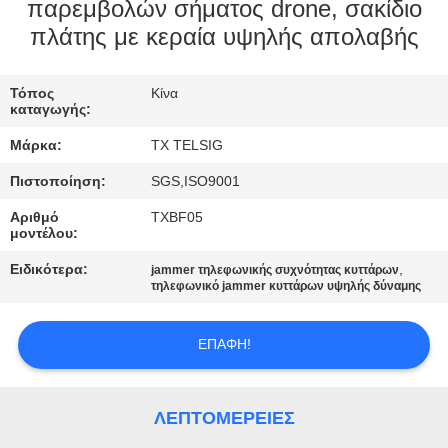
ΈΛΕΓΧΟΣ
παρεμβολών σήματος drone, σακίδιο
πλάτης με κεραία υψηλής απολαβής
ΜΑΣ
Τόπος
Κίνα
ΕΛΆΤΕ
καταγωγής:
ΣΕ
Μάρκα:
TX TELSIG
ΕΠΑΦΉ
Πιστοποίηση:
SGS,ISO9001
ΜΕ
Αριθμό
TXBF05
μοντέλου:
ΕΙΔΉΣΕΙΣ
Ειδικότερα:
,
jammer τηλεφωνικής συχνότητας κυττάρων
τηλεφωνικό jammer κυττάρων υψηλής δύναμης
BLOG
ΕΠΑΦΉ!
ΖΗΤΉΣΤΕ
ΛΕΠΤΟΜΈΡΕΙΕΣ
ΈΝΑ