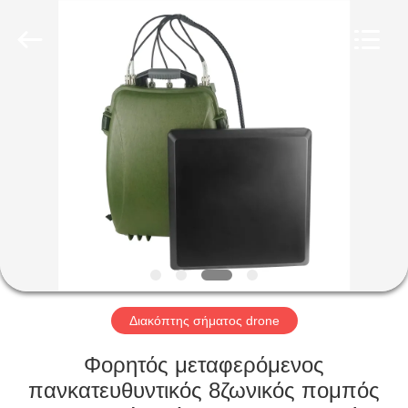
2026
Amplifier
module.
All
Rights
Reserved.
ΣΠΊΤΙ
ΠΡΟΪΌΝΤΑ
ΠΕΡΊΠΟΥ
ΕΜΕΊΣ
ΓΎΡΟΣ
ΕΡΓΟΣΤΑΣΊΩΝ
Διακόπτης σήματος drone
Φορητός μεταφερόμενος
ΠΟΙΟΤΙΚΌΣ
πανκατευθυντικός 8ζωνικός πομπός