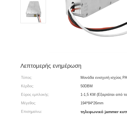
Λεπτομερής ενημέρωση
Τύπος:
Μονάδα ενισχυτή ισχύος P
Κέρδος:
50DBM
Εύρος εμπλοκής:
1-1,5 KM (Εξαρτάται από τ
Μέγεθος:
194*84*26mm
Επισημαίνω:
τηλεφωνικό jammer κυ