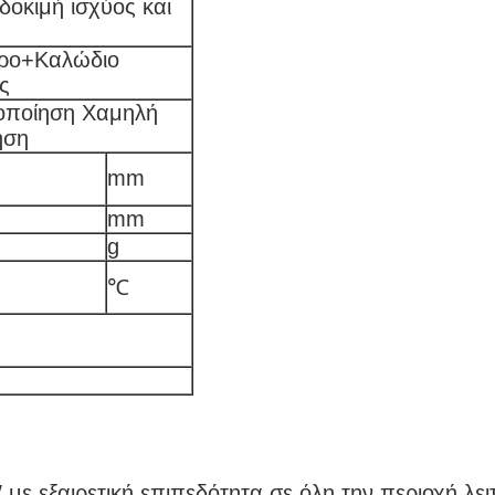
δοκιμή ισχύος και
ρο+Καλώδιο
ς
οποίηση Χαμηλή
ηση
mm
mm
g
℃
 εξαιρετική επιπεδότητα σε όλη την περιοχή λειτ