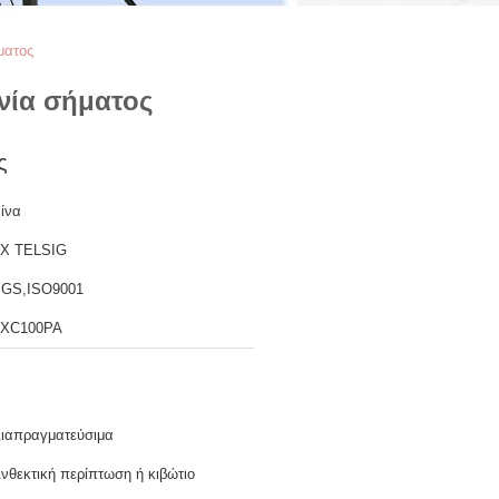
ματος
νία σήματος
ς
ίνα
X TELSIG
GS,ISO9001
XC100PA
ιαπραγματεύσιμα
νθεκτική περίπτωση ή κιβώτιο