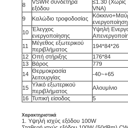
VSWR συνδετήρα
≤1.30 (Χωρίς 
8
εξόδου
VNA)
Κόκκινο+Μαύ
9
Καλώδιο τροφοδοσίας
ενεργοποίηση
Έλεγχος
Υψηλή Ενεργ
10
ενεργοποίησης
Απενεργοποί
Μέγεθος εξωτερικού
11
194*84*26
περιβλήματος
12
Οπή στήριξης
176*84
13
Βάρος
779
Θερμοκρασία
14
-40~+65
λειτουργίας
Υλικό εξωτερικού
15
Αλουμίνιο
περιβλήματος
16
Τυπική είσοδος
5
Χαρακτηριστικά
1.
Υψηλή ισχύς εξόδου 100W
Σταθερή ισχύς εξόδου 100W (50dBm) CW με