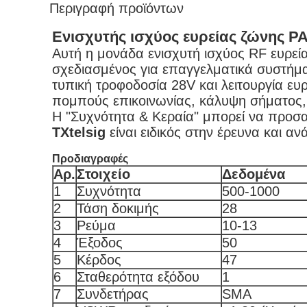
Περιγραφή προϊόντων
Ενισχυτής ισχύος ευρείας ζώνης P
Αυτή η μονάδα ενισχυτή ισχύος RF ευρεί
σχεδιασμένος για επαγγελματικά συστήμα
τυπική τροφοδοσία 28V και λειτουργία ευ
πομπούς επικοινωνίας, κάλυψη σήματος, 
Η "Συχνότητα & Κεραία" μπορεί να προσαρ
TXtelsig
είναι ειδικός στην έρευνα και
Προδιαγραφές
Αρ.
Στοιχείο
Δεδομένα
1
Συχνότητα
500-1000
2
Τάση δοκιμής
28
3
Ρεύμα
10-13
4
Έξοδος
50
5
Κέρδος
47
6
Σταθερότητα εξόδου
1
7
Συνδετήρας
SMA