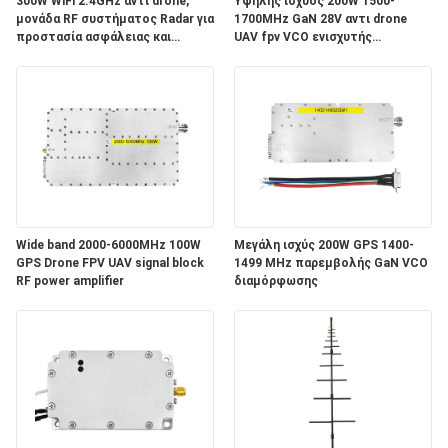
ΑΠΌΣΠΑΣΜΑ
300W WiFi 2.4GHz αντι drone,
Υψηλής ισχύος 200W 1500-
μονάδα RF συστήματος Radar για
1700MHz GaN 28V αντι drone
προστασία ασφάλειας και
UAV fpv VCO ενισχυτής
ιδιωτικότητας
διαμόρφωσης
SITEMAP
PRIVACY
POLICY
Wide band 2000-6000MHz 100W
Μεγάλη ισχύς 200W GPS 1400-
GPS Drone FPV UAV signal block
1499 MHz παρεμβολής GaN VCO
RF power amplifier
διαμόρφωσης