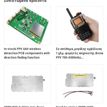
ΈΛΕΓΧΟΣ
Συνιστώμενα προϊόντα
ΜΑΣ
ΕΛΆΤΕ
ΣΕ
ΕΠΑΦΉ
ΜΕ
In-stock FPV UAV wireless
Σε απόθεμα, μεγάλης εμβέλειας
detection PCB components with
1 χλμ, φορητός ανιχνευτής drone
direction finding function
FPV 700-6300mhz,
ΕΙΔΉΣΕΙΣ
πανκατευθυντικός ανιχνευτής
BLOG
ΖΗΤΉΣΤΕ
ΈΝΑ