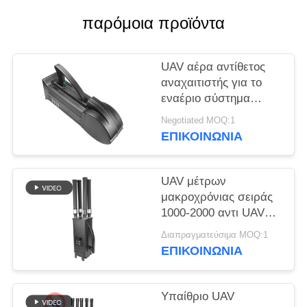
ΑΠΌΣΠΑΣΜΑ
παρόμοια προϊόντα
SITEMAP
UAV αέρα αντίθετος
αναχαιτιστής για το
PRIVACY
εναέριο σύστημα
POLICY
άμυνας δολοφόνων
Negotiated MOQ:1
κηφήνων ΠΣΤ
ΕΠΙΚΟΙΝΩΝΊΑ
WIFI5.8G 2.4G
UAV μέτρων
μακροχρόνιας σειράς
1000-2000 αντι UAV
συστημάτων Jammer
Διαπραγματεύσιμα MOQ:1
κηφήνων για Mavic3
ΕΠΙΚΟΙΝΩΝΊΑ
Mavic2
Υπαίθριο UAV