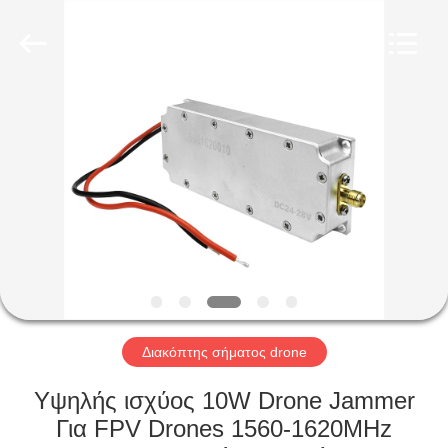
2026
Amplifier
module.
All
Rights
Reserved.
ΣΠΊΤΙ
ΠΡΟΪΌΝΤΑ
ΠΕΡΊΠΟΥ
ΕΜΕΊΣ
ΓΎΡΟΣ
ΕΡΓΟΣΤΑΣΊΩΝ
Διακόπτης σήματος drone
Υψηλής ισχύος 10W Drone Jammer
ΠΟΙΟΤΙΚΌΣ
Για FPV Drones 1560-1620MHz