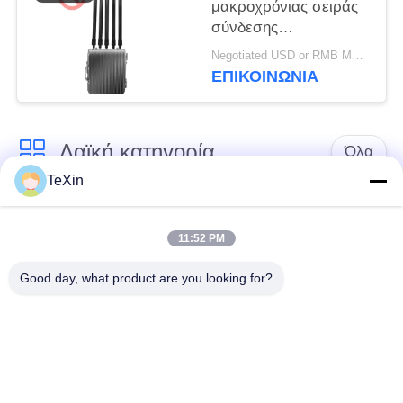
μακροχρόνιας σειράς
σύνδεσης
υπολογιστών Jammer
Negotiated USD or RMB MOQ:1
σημάτων κηφήνων
ΕΠΙΚΟΙΝΩΝΊΑ
Blocker για την
αποθήκη πετρελαίου
Λαϊκή κατηγορία
Όλα
TeXin
Μονάδα παρεμβολής
Μονάδα παρεμβολής
με μη επανδρωμένο
11:52 PM
σήματος
αεροσκάφος
Good day, what product are you looking for?
Μονάδα παρεμβολής
ενισχυτής δύναμης
FPV
RF
Ευρυζωνικός
Μονοκατευθυντικός
ενισχυτής δύναμης
Ενισχυτής