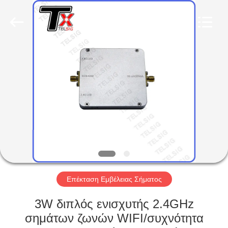
2026
Amplifier
module.
All
Rights
Reserved.
ΣΠΊΤΙ
ΠΡΟΪΌΝΤΑ
ΠΕΡΊΠΟΥ
ΕΜΕΊΣ
ΓΎΡΟΣ
ΕΡΓΟΣΤΑΣΊΩΝ
Επέκταση Εμβέλειας Σήματος
3W διπλός ενισχυτής 2.4GHz
ΠΟΙΟΤΙΚΌΣ
σημάτων ζωνών WIFI/συχνότητα