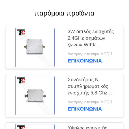
ΑΠΌΣΠΑΣΜΑ
παρόμοια προϊόντα
SITEMAP
3W διπλός ενισχυτής
PRIVACY
2.4GHz σημάτων
ζωνών WIFI/
POLICY
συχνότητα 5.8GHz για
Διαπραγματεύσιμα MOQ:1
το έξυπνο εγχώριο
ΕΠΙΚΟΙΝΩΝΊΑ
σύστημα
Συνδετήρας Ν
συμπληρωματικός
ενισχυτής 5,8 Ghz,
χαμηλού θορύβου
Διαπραγματεύσιμα MOQ:1
ασύρματος ενισχυτής
ΕΠΙΚΟΙΝΩΝΊΑ
Διαδικτύου
Υψηλός ενισχυτής