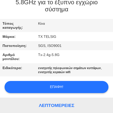
ΈΛΕΓΧΟΣ
5.8GHz για το έξυπνο εγχώριο
σύστημα
ΜΑΣ
Τόπος
Κίνα
ΕΛΆΤΕ
καταγωγής:
ΣΕ
Μάρκα:
TX TELSIG
ΕΠΑΦΉ
Πιστοποίηση:
SGS, ISO9001
ΜΕ
Αριθμό
Tx-2.4g-5.8G
μοντέλου:
ΕΙΔΉΣΕΙΣ
Ειδικότερα:
,
ενισχυτής τηλεφωνικών σημάτων κυττάρων
ενισχυτής κεραιών wifi
BLOG
ΕΠΑΦΉ!
ΖΗΤΉΣΤΕ
ΛΕΠΤΟΜΈΡΕΙΕΣ
ΈΝΑ