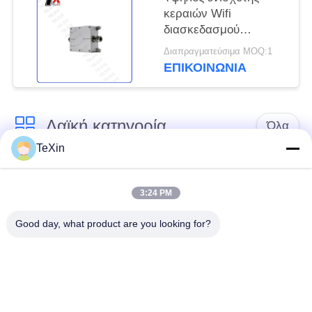
κεραιών Wifi
διασκεδασμού
θερμότητας, ενισχυτής
Διαπραγματεύσιμα MOQ:1
τηλεφωνικών σημάτων
ΕΠΙΚΟΙΝΩΝΊΑ
κυττάρων 0.27Kg
Λαϊκή κατηγορία
Όλα
TeXin
Μονάδα παρεμβολής
Μονάδα παρεμβολής
με μη επανδρωμένο
3:24 PM
σήματος
αεροσκάφος
Good day, what product are you looking for?
Μονάδα παρεμβολής
ενισχυτής δύναμης
FPV
RF
Ευρυζωνικός
Μονοκατευθυντικός