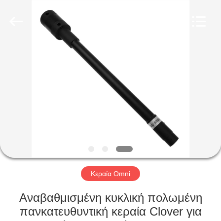
2026
Amplifier
module.
All
Rights
Reserved.
ΣΠΊΤΙ
ΠΡΟΪΌΝΤΑ
ΠΕΡΊΠΟΥ
ΕΜΕΊΣ
ΓΎΡΟΣ
ΕΡΓΟΣΤΑΣΊΩΝ
Κεραία Omni
Αναβαθμισμένη κυκλική πολωμένη
ΠΟΙΟΤΙΚΌΣ
πανκατευθυντική κεραία Clover για