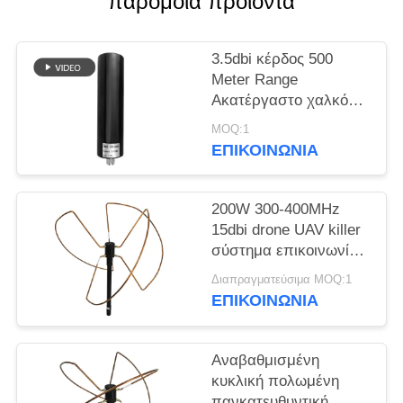
παρόμοια προϊόντα
ΑΠΌΣΠΑΣΜΑ
3.5dbi κέρδος 500
SITEMAP
Meter Range
Ακατέργαστο χαλκό
PRIVACY
υαλοπλαστική κεραία
MOQ:1
για την άμυνα drone
POLICY
ΕΠΙΚΟΙΝΩΝΊΑ
200W 300-400MHz
15dbi drone UAV killer
σύστημα επικοινωνίας
κεραία από γυαλί
Διαπραγματεύσιμα MOQ:1
ΕΠΙΚΟΙΝΩΝΊΑ
Αναβαθμισμένη
κυκλική πολωμένη
πανκατευθυντική