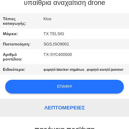
ΈΛΕΓΧΟΣ
υπαίθρια αναχαίτιση drone
ΜΑΣ
Τόπος
Κίνα
καταγωγής:
ΕΛΆΤΕ
Μάρκα:
TX TELSIG
ΣΕ
Πιστοποίηση:
SGS,ISO9001
ΕΠΑΦΉ
Αριθμό
TX-SYC400500
ΜΕ
μοντέλου:
Ειδικότερα:
,
φορητό blocker σημάτων
φορητό κινητό jammer
ΕΙΔΉΣΕΙΣ
ΕΠΑΦΉ!
BLOG
ΛΕΠΤΟΜΈΡΕΙΕΣ
ΖΗΤΉΣΤΕ
ΈΝΑ