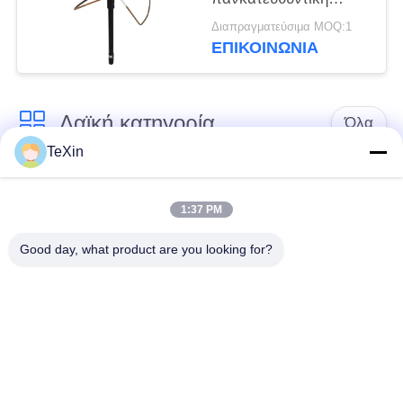
κεραία Clover για
Διαπραγματεύσιμα MOQ:1
υπαίθρια αναχαίτιση
ΕΠΙΚΟΙΝΩΝΊΑ
drone
Λαϊκή κατηγορία
Όλα
TeXin
Μονάδα παρεμβολής
Μονάδα παρεμβολής
με μη επανδρωμένο
1:37 PM
σήματος
αεροσκάφος
Good day, what product are you looking for?
Μονάδα παρεμβολής
ενισχυτής δύναμης
FPV
RF
Ευρυζωνικός
Μονοκατευθυντικός
ενισχυτής δύναμης
Ενισχυτής