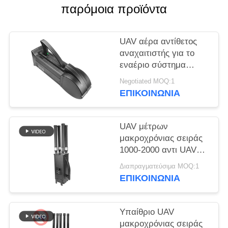
ΑΠΌΣΠΑΣΜΑ
παρόμοια προϊόντα
SITEMAP
UAV αέρα αντίθετος
αναχαιτιστής για το
εναέριο σύστημα
PRIVACY
άμυνας δολοφόνων
POLICY
Negotiated MOQ:1
κηφήνων ΠΣΤ
ΕΠΙΚΟΙΝΩΝΊΑ
WIFI5.8G 2.4G
UAV μέτρων
μακροχρόνιας σειράς
1000-2000 αντι UAV
συστημάτων Jammer
Διαπραγματεύσιμα MOQ:1
κηφήνων για Mavic3
ΕΠΙΚΟΙΝΩΝΊΑ
Mavic2
Υπαίθριο UAV
μακροχρόνιας σειράς