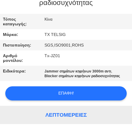
ΈΛΕΓΧΟΣ
ραδιοσυχνότητας
ΜΑΣ
Τόπος
Κίνα
καταγωγής:
ΕΛΆΤΕ
Μάρκα:
TX TELSIG
ΣΕ
Πιστοποίηση:
SGS,ISO9001,ROHS
ΕΠΑΦΉ
Αριθμό
Tx-JZ01
ΜΕ
μοντέλου:
Ειδικότερα:
,
Jammer σημάτων κηφήνων 3000m αντι
ΕΙΔΉΣΕΙΣ
Blocker σημάτων κηφήνων ραδιοσυχνότητας
ΕΠΑΦΉ!
BLOG
ΖΗΤΉΣΤΕ
ΛΕΠΤΟΜΈΡΕΙΕΣ
ΈΝΑ