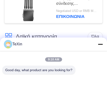
σύνδεσης
υπολογιστών Jammer
Negotiated USD or RMB MOQ:1
σημάτων κηφήνων
ΕΠΙΚΟΙΝΩΝΊΑ
Blocker για την
αποθήκη πετρελαίου
Λαϊκή κατηγορία
Όλα
TeXin
Μονάδα παρεμβολής
Μονάδα παρεμβολής
με μη επανδρωμένο
9:10 AM
σήματος
αεροσκάφος
Good day, what product are you looking for?
Μονάδα παρεμβολής
ενισχυτής δύναμης
FPV
RF
Ευρυζωνικός
Μονοκατευθυντικός
ενισχυτής δύναμης
Ενισχυτής