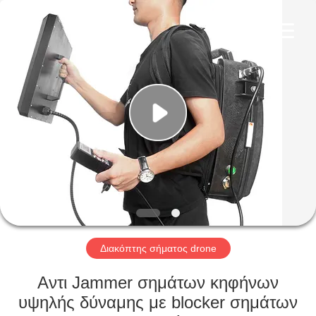
2026
Amplifier
module.
All
Rights
Reserved.
ΣΠΊΤΙ
ΠΡΟΪΌΝΤΑ
ΠΕΡΊΠΟΥ
ΕΜΕΊΣ
ΓΎΡΟΣ
ΕΡΓΟΣΤΑΣΊΩΝ
Διακόπτης σήματος drone
Αντι Jammer σημάτων κηφήνων
ΠΟΙΟΤΙΚΌΣ
υψηλής δύναμης με blocker σημάτων