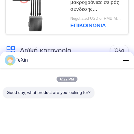
μακροχρόνιας σειράς
σύνδεσης
υπολογιστών Jammer
Negotiated USD or RMB MOQ:1
σημάτων κηφήνων
ΕΠΙΚΟΙΝΩΝΊΑ
Blocker για την
αποθήκη πετρελαίου
Λαϊκή κατηγορία
Όλα
TeXin
Μονάδα παρεμβολής
Μονάδα παρεμβολής
με μη επανδρωμένο
6:22 PM
σήματος
αεροσκάφος
Good day, what product are you looking for?
Μονάδα παρεμβολής
ενισχυτής δύναμης
FPV
RF
Ευρυζωνικός
Μονοκατευθυντικός
ενισχυτής δύναμης
Ενισχυτής