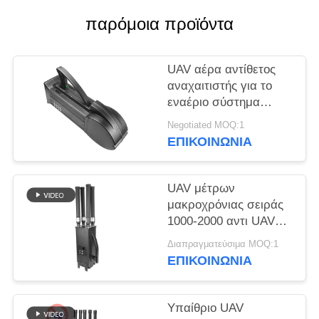
ΑΠΌΣΠΑΣΜΑ
παρόμοια προϊόντα
SITEMAP
UAV αέρα αντίθετος
αναχαιτιστής για το
PRIVACY
εναέριο σύστημα
POLICY
άμυνας δολοφόνων
Negotiated MOQ:1
κηφήνων ΠΣΤ
ΕΠΙΚΟΙΝΩΝΊΑ
WIFI5.8G 2.4G
UAV μέτρων
μακροχρόνιας σειράς
1000-2000 αντι UAV
συστημάτων Jammer
Διαπραγματεύσιμα MOQ:1
κηφήνων για Mavic3
ΕΠΙΚΟΙΝΩΝΊΑ
Mavic2
Υπαίθριο UAV