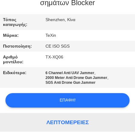
ΈΛΕΓΧΟΣ
σημάτων Blocker
ΜΑΣ
Τόπος
Shenzhen, Κίνα
καταγωγής:
ΕΛΆΤΕ
Μάρκα:
TeXin
ΣΕ
Πιστοποίηση:
CE ISO SGS
ΕΠΑΦΉ
Αριθμό
TX-XQ06
ΜΕ
μοντέλου:
Ειδικότερα:
,
6 Channel Anti UAV Jammer
,
ΕΙΔΉΣΕΙΣ
2000 Meter Anti Drone Gun Jammer
SGS Anti Drone Gun Jammer
BLOG
ΕΠΑΦΉ!
ΖΗΤΉΣΤΕ
ΛΕΠΤΟΜΈΡΕΙΕΣ
ΈΝΑ