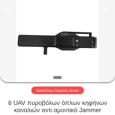
2026
Amplifier
module.
All
Rights
Reserved.
ΣΠΊΤΙ
ΠΡΟΪΌΝΤΑ
ΠΕΡΊΠΟΥ
ΕΜΕΊΣ
ΓΎΡΟΣ
ΕΡΓΟΣΤΑΣΊΩΝ
Διακόπτης σήματος drone
6 UAV πυροβόλων όπλων κηφήνων
ΠΟΙΟΤΙΚΌΣ
καναλιών αντι αμυντικό Jammer