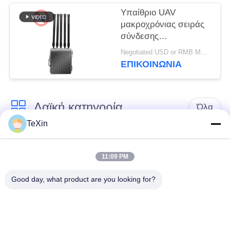
Υπαίθριο UAV
μακροχρόνιας σειράς
σύνδεσης
υπολογιστών Jammer
Negotiated USD or RMB MOQ:1
σημάτων κηφήνων
ΕΠΙΚΟΙΝΩΝΊΑ
Blocker για την
αποθήκη πετρελαίου
Λαϊκή κατηγορία
Όλα
TeXin
Μονάδα παρεμβολής
Μονάδα παρεμβολής
με μη επανδρωμένο
11:09 PM
σήματος
αεροσκάφος
Good day, what product are you looking for?
Μονάδα παρεμβολής
ενισχυτής δύναμης
FPV
RF