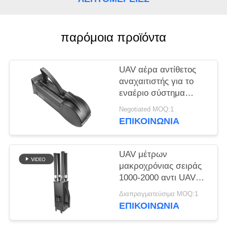
ΑΠΌΣΠΑΣΜΑ
SITEMAP
παρόμοια προϊόντα
PRIVACY
UAV αέρα αντίθετος
αναχαιτιστής για το
POLICY
εναέριο σύστημα
άμυνας δολοφόνων
Negotiated MOQ:1
κηφήνων ΠΣΤ
ΕΠΙΚΟΙΝΩΝΊΑ
WIFI5.8G 2.4G
UAV μέτρων
μακροχρόνιας σειράς
1000-2000 αντι UAV
συστημάτων Jammer
Διαπραγματεύσιμα MOQ:1
κηφήνων για Mavic3
ΕΠΙΚΟΙΝΩΝΊΑ
Mavic2