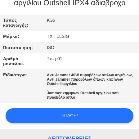
ΈΛΕΓΧΟΣ
αργιλίου Outshell IPX4 αδιάβροχο
ΜΑΣ
Τόπος
Κίνα
καταγωγής:
ΕΛΆΤΕ
Μάρκα:
TX TELSIG
ΣΕ
Πιστοποίηση:
ISO
ΕΠΑΦΉ
Αριθμό
Tx-q-01
ΜΕ
μοντέλου:
Ειδικότερα:
,
Αντι Jammer 40W πυροβόλων όπλων κηφήνων
Αντι Jammer πυροβόλων όπλων κηφήνων
ΕΙΔΉΣΕΙΣ
Outshell αργιλίου
,
Jammer κηφήνων Outshell αργιλίου αντι
πυροβόλο όπλο
BLOG
ΕΠΑΦΉ!
ΖΗΤΉΣΤΕ
ΈΝΑ
ΛΕΠΤΟΜΈΡΕΙΕΣ