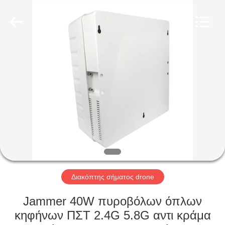
2026
Amplifier
module.
All
Rights
Reserved.
ΣΠΊΤΙ
ΠΡΟΪΌΝΤΑ
ΠΕΡΊΠΟΥ
ΕΜΕΊΣ
ΓΎΡΟΣ
ΕΡΓΟΣΤΑΣΊΩΝ
Διακόπτης σήματος drone
Jammer 40W πυροβόλων όπλων
ΠΟΙΟΤΙΚΌΣ
κηφήνων ΠΣΤ 2.4G 5.8G αντι κράμα