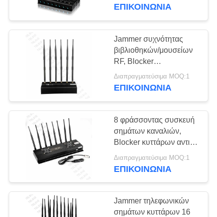
ΈΛΕΓΧΟΣ
καλυμμάτων καναλιών
ΕΠΙΚΟΙΝΩΝΊΑ
για τις συνεδριάσεις
ΜΑΣ
Jammer συχνότητας
ΕΛΆΤΕ
βιβλιοθηκών/μουσείων
RF, Blocker
ΣΕ
τηλεφωνικών σημάτων
Διαπραγματεύσιμα MOQ:1
ΕΠΑΦΉ
κυττάρων 6 κεραιών
ΕΠΙΚΟΙΝΩΝΊΑ
ΜΕ
8 φράσσοντας συσκευή
ΕΙΔΉΣΕΙΣ
σημάτων καναλιών,
Blocker κυττάρων αντι
ΠΣΤ ακολουθώντας
BLOG
Διαπραγματεύσιμα MOQ:1
τηλεφωνικό cOem/
ΕΠΙΚΟΙΝΩΝΊΑ
υπηρεσία ODM
ΖΗΤΉΣΤΕ
Jammer τηλεφωνικών
ΈΝΑ
σημάτων κυττάρων 16