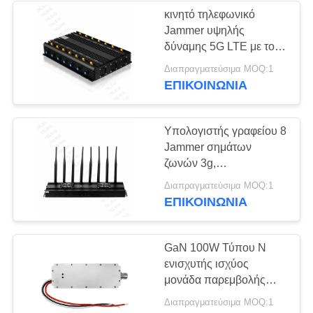
κινητό τηλεφωνικό
Jammer υψηλής
δύναμης 5G LTE με το
κράμα Marterial
Διαπραγματεύσιμα MOQ:1
Alluminum 14 κεραιών
ΕΠΙΚΟΙΝΩΝΊΑ
Υπολογιστής γραφείου 8
Jammer σημάτων
ζωνών 3g,
προσαρμοσμένο
Διαπραγματεύσιμα MOQ:1
Jammer σημάτων
ΕΠΙΚΟΙΝΩΝΊΑ
Bluetooth συχνότητας
GaN 100W Τύπου Ν
ενισχυτής ισχύος
μονάδα παρεμβολής
ασύρματου σήματος
Διαπραγματεύσιμα MOQ:1
drone