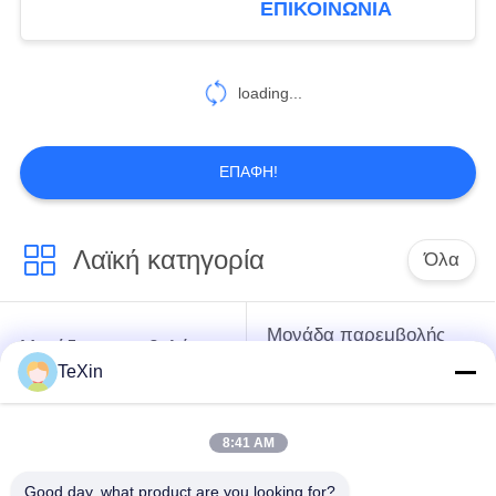
ΕΠΙΚΟΙΝΩΝΊΑ
loading...
ΕΠΑΦΉ!
Λαϊκή κατηγορία
Όλα
Μονάδα παρεμβολής
Μονάδα παρεμβολής
με μη επανδρωμένο
TeXin
σήματος
αεροσκάφος
8:41 AM
Μονάδα παρεμβολής
ενισχυτής δύναμης
FPV
RF
Good day, what product are you looking for?