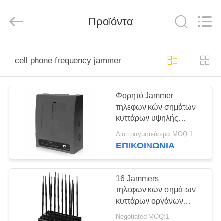
2026
Amplifier
module.
Προϊόντα
All
Rights
Reserved.
ΣΠΊΤΙ
cell phone frequency jammer
ΠΡΟΪΌΝΤΑ
Φορητό Jammer
τηλεφωνικών σημάτων
ΠΕΡΊΠΟΥ
κυττάρων υψηλής
ΕΜΕΊΣ
δύναμης, εύκολο
Διαπραγματεύσιμα MOQ:1
Jammer σημάτων
ΕΠΙΚΟΙΝΩΝΊΑ
εγκατάστασης RF
ΓΎΡΟΣ
ΕΡΓΟΣΤΑΣΊΩΝ
16 Jammers
τηλεφωνικών σημάτων
κυττάρων οργάνων
ΠΟΙΟΤΙΚΌΣ
προστατευτικών
Negotiated MOQ:1