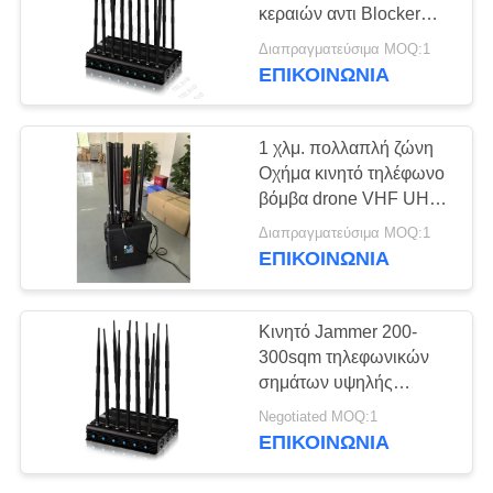
ΑΠΌΣΠΑΣΜΑ
κεραιών αντι Blocker
βομβών RF για το
Διαπραγματεύσιμα MOQ:1
ΠΣΤ/Lojack/2/3/4G
SITEMAP
ΕΠΙΚΟΙΝΩΝΊΑ
PRIVACY
1 χλμ. πολλαπλή ζώνη
Οχήμα κινητό τηλέφωνο
POLICY
βόμβα drone VHF UHF
GPS τηλεχειριστή
Διαπραγματεύσιμα MOQ:1
παρεμβολή 20-6000MHz
ΕΠΙΚΟΙΝΩΝΊΑ
VIP προστασία
Κινητό Jammer 200-
300sqm τηλεφωνικών
σημάτων υψηλής
δύναμης για τις
Negotiated MOQ:1
αίθουσες συναυλιών
ΕΠΙΚΟΙΝΩΝΊΑ