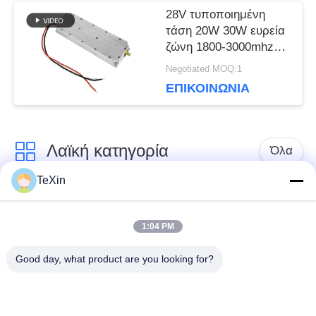
28V τυποποιημένη
τάση 20W 30W ευρεία
ζώνη 1800-3000mhz
μονάδα ενισχυτή
Negotiated MOQ:1
ισχύος 3ghz pa
ΕΠΙΚΟΙΝΩΝΊΑ
Λαϊκή κατηγορία
Όλα
TeXin
Μονάδα παρεμβολής
Μονάδα παρεμβολής
με μη επανδρωμένο
1:04 PM
σήματος
αεροσκάφος
Good day, what product are you looking for?
Μονάδα παρεμβολής
ενισχυτής δύναμης
FPV
RF