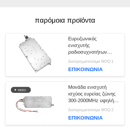
BLOG
παρόμοια προϊόντα
ΖΗΤΉΣΤΕ
Ευρυζωνικός
ενισχυτής
ΈΝΑ
ραδιοσυχνοτήτων
4000-8000MHz Drone
ΑΠΌΣΠΑΣΜΑ
Διαπραγματεύσιμα MOQ:1
Signal Defense Module
ΕΠΙΚΟΙΝΩΝΊΑ
50w Anti-Drone
SITEMAP
Μονάδα ενισχυτή
ισχύος ευρείας ζώνης
300-2000MHz υψηλής
PRIVACY
ισχύος για σύστημα
Διαπραγματεύσιμα MOQ:2
WiFi κατά των drones
ΕΠΙΚΟΙΝΩΝΊΑ
POLICY