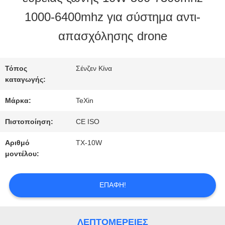
1000-6400mhz για σύστημα αντι-
ΠΟΙΟΤΙΚΌΣ
απασχόλησης drone
ΈΛΕΓΧΟΣ
Τόπος
Σένζεν Κίνα
καταγωγής:
ΜΑΣ
Μάρκα:
TeXin
ΕΛΆΤΕ
Πιστοποίηση:
CE ISO
ΣΕ
Αριθμό
TX-10W
ΕΠΑΦΉ
μοντέλου:
ΜΕ
ΕΠΑΦΉ!
ΕΙΔΉΣΕΙΣ
ΛΕΠΤΟΜΈΡΕΙΕΣ