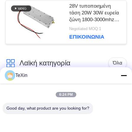
28V τυποποιημένη
τάση 20W 30W ευρεία
ζώνη 1800-3000mhz
μονάδα ενισχυτή
Negotiated MOQ:1
ισχύος 3ghz pa
ΕΠΙΚΟΙΝΩΝΊΑ
Λαϊκή κατηγορία
Όλα
TeXin
Μονάδα παρεμβολής
Μονάδα παρεμβολής
με μη επανδρωμένο
6:24 PM
σήματος
αεροσκάφος
Good day, what product are you looking for?
Μονάδα παρεμβολής
ενισχυτής δύναμης
FPV
RF