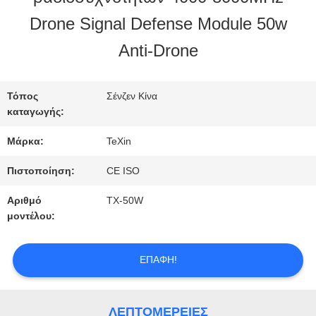
Drone Signal Defense Module 50w
ΠΟΙΟΤΙΚΌΣ
Anti-Drone
ΈΛΕΓΧΟΣ
Τόπος
Σένζεν Κίνα
καταγωγής:
ΜΑΣ
Μάρκα:
TeXin
ΕΛΆΤΕ
Πιστοποίηση:
CE ISO
ΣΕ
Αριθμό
TX-50W
ΕΠΑΦΉ
μοντέλου:
ΜΕ
ΕΠΑΦΉ!
ΕΙΔΉΣΕΙΣ
ΛΕΠΤΟΜΈΡΕΙΕΣ