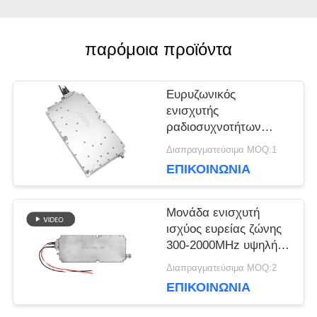
BLOG
παρόμοια προϊόντα
ΖΗΤΉΣΤΕ
Ευρυζωνικός
ενισχυτής
ΈΝΑ
ραδιοσυχνοτήτων
4000-8000MHz Drone
ΑΠΌΣΠΑΣΜΑ
Διαπραγματεύσιμα MOQ:1
Signal Defense Module
ΕΠΙΚΟΙΝΩΝΊΑ
50w Anti-Drone
SITEMAP
Μονάδα ενισχυτή
ισχύος ευρείας ζώνης
300-2000MHz υψηλής
PRIVACY
ισχύος για σύστημα
Διαπραγματεύσιμα MOQ:2
WiFi κατά των drones
ΕΠΙΚΟΙΝΩΝΊΑ
POLICY