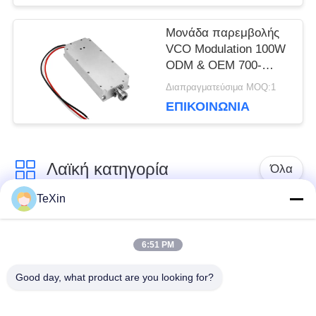
Μονάδα παρεμβολής
VCO Modulation 100W
ODM & OEM 700-
1000MHz anti drone
Διαπραγματεύσιμα MOQ:1
fpv για προστασία
ΕΠΙΚΟΙΝΩΝΊΑ
ασφαλείας
Λαϊκή κατηγορία
Όλα
TeXin
Μονάδα παρεμβολής
Μονάδα παρεμβολής
με μη επανδρωμένο
6:51 PM
σήματος
αεροσκάφος
Good day, what product are you looking for?
Μονάδα παρεμβολής
ενισχυτής δύναμης
FPV
RF