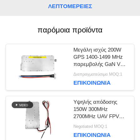
ΛΕΠΤΟΜΈΡΕΙΕΣ
BLOG
παρόμοια προϊόντα
ΖΗΤΉΣΤΕ
Μεγάλη ισχύς 200W
ΈΝΑ
GPS 1400-1499 MHz
παρεμβολής GaN VCO
ΑΠΌΣΠΑΣΜΑ
διαμόρφωσης
Διαπραγματεύσιμα MOQ:1
ΕΠΙΚΟΙΝΩΝΊΑ
SITEMAP
Υψηλής απόδοσης
150W 300MHz
PRIVACY
2700MHz UAV FPV
block jammer module
Negotiated MOQ:1
POLICY
ΕΠΙΚΟΙΝΩΝΊΑ