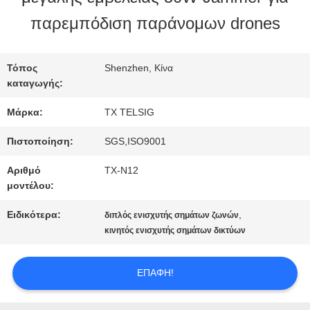
παρεμπόδιση παράνομων drones
ΠΟΙΟΤΙΚΌΣ
ΈΛΕΓΧΟΣ
Τόπος
Shenzhen, Κίνα
καταγωγής:
Μάρκα:
TX TELSIG
ΜΑΣ
Πιστοποίηση:
SGS,ISO9001
ΕΛΆΤΕ
Αριθμό
TX-N12
ΣΕ
μοντέλου:
ΕΠΑΦΉ
Ειδικότερα:
,
διπλός ενισχυτής σημάτων ζωνών
κινητός ενισχυτής σημάτων δικτύων
ΜΕ
ΕΠΑΦΉ!
ΕΙΔΉΣΕΙΣ