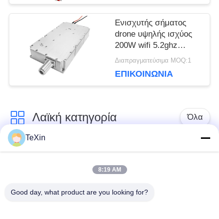
Ενισχυτής σήματος
drone υψηλής ισχύος
200W wifi 5.2ghz
5.8ghz φορητής
Διαπραγματεύσιμα MOQ:1
μονάδας
ΕΠΙΚΟΙΝΩΝΊΑ
Λαϊκή κατηγορία
Όλα
TeXin
Μονάδα παρεμβολής
Μονάδα παρεμβολής
με μη επανδρωμένο
8:19 AM
σήματος
αεροσκάφος
Good day, what product are you looking for?
Μονάδα παρεμβολής
ενισχυτής δύναμης
FPV
RF