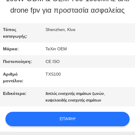
drone fpv για προστασία ασφαλείας
ΠΟΙΟΤΙΚΌΣ
ΈΛΕΓΧΟΣ
Τόπος
Shenzhen, Κίνα
καταγωγής:
Μάρκα:
TeXin OEM
ΜΑΣ
Πιστοποίηση:
CE ISO
ΕΛΆΤΕ
Αριθμό
TXS100
ΣΕ
μοντέλου:
ΕΠΑΦΉ
Ειδικότερα:
,
διπλός ενισχυτής σημάτων ζωνών
κυψελοειδής ενισχυτής σημάτων
ΜΕ
ΕΠΑΦΉ!
ΕΙΔΉΣΕΙΣ