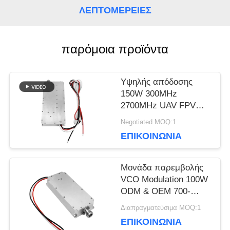
ΛΕΠΤΟΜΈΡΕΙΕΣ
BLOG
παρόμοια προϊόντα
ΖΗΤΉΣΤΕ
Υψηλής απόδοσης
ΈΝΑ
150W 300MHz
2700MHz UAV FPV
ΑΠΌΣΠΑΣΜΑ
block jammer module
Negotiated MOQ:1
ΕΠΙΚΟΙΝΩΝΊΑ
SITEMAP
Μονάδα παρεμβολής
VCO Modulation 100W
PRIVACY
ODM & OEM 700-
1000MHz anti drone
Διαπραγματεύσιμα MOQ:1
POLICY
fpv για προστασία
ΕΠΙΚΟΙΝΩΝΊΑ
ασφαλείας