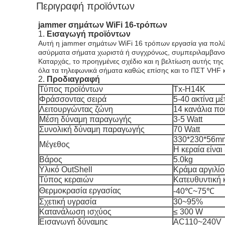
Περιγραφή προϊόντων
jammer σημάτων WiFi 16-τρόπων
1.
Εισαγωγή προϊόντων
Αυτή η jammer σημάτων WiFi 16 τρόπων εργασία για πολύ
ασύρματα σήματα χωριστά ή συγχρόνως, συμπεριλαμβανο
Καταρχάς, το προηγμένες σχέδιο και η βελτίωση αυτής τ
όλα τα τηλεφωνικά σήματα καθώς επίσης και το ΠΣΤ VHF
2.
Προδιαγραφή
Τύπος προϊόντων
Tx-H14K
Φράσσοντας σειρά
5-40 ακτίνα μ
Λειτουργώντας ζώνη
14 κανάλια π
Μέση δύναμη παραγωγής
3-5 Watt
Συνολική δύναμη παραγωγής
70 Watt
330*230*56mm 
Μέγεθος
Η κεραία είναι 
Βάρος
5.0kg
Υλικό OutShell
Κράμα αργιλί
Τύπος κεραιών
Κατευθυντική 
Θερμοκρασία εργασίας
-40℃~75℃
Σχετική υγρασία
30~95%
Κατανάλωση ισχύος
≤ 300 W
Εισαγωγή δύναμης
AC110~240V