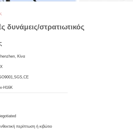
ς
ές δυνάμεις/στρατιωτικός
ς
henzhen, Κίνα
TX
SO9001,SGS,CE
x-H16K
egotiated
νθεκτική περίπτωση ή κιβώτιο