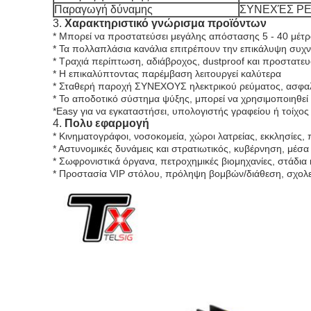
Παραγωγή δύναμης
ΣΥΝΕΧΈΣ ΡΕ
3.
Χαρακτηριστικό γνώρισμα προϊόντων
* Μπορεί να προστατεύσει μεγάλης απόστασης 5 - 40 μέτ
* Τα πολλαπλάσια κανάλια επιτρέπουν την επικάλυψη συχ
* Τραχιά περίπτωση, αδιάβροχος, dustproof και προστατ
* Η επικαλύπτοντας παρέμβαση λειτουργεί καλύτερα
* Σταθερή παροχή ΣΥΝΕΧΟΥΣ ηλεκτρικού ρεύματος, ασφαλ
* Το αποδοτικό σύστημα ψύξης, μπορεί να χρησιμοποιηθεί 
*Easy για να εγκαταστήσει, υπολογιστής γραφείου ή τοίχο
4.
Πολυ εφαρμογή
* Κινηματογράφοι, νοσοκομεία, χώροι λατρείας, εκκλησίες, π
* Αστυνομικές δυνάμεις και στρατιωτικός, κυβέρνηση, μέσα
* Σωφρονιστικά όργανα, πετροχημικές βιομηχανίες, στάδια 
* Προστασία VIP στόλου, πρόληψη βομβών/διάθεση, σχολεί