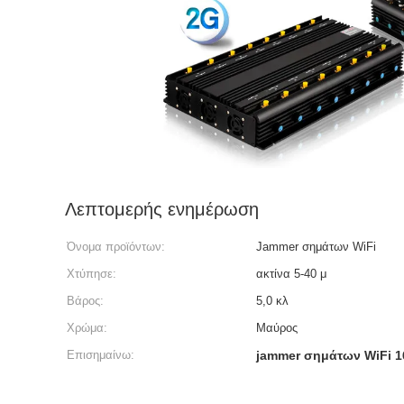
Λεπτομερής ενημέρωση
Όνομα προϊόντων:
Jammer σημάτων WiFi
Χτύπησε:
ακτίνα 5-40 μ
Βάρος:
5,0 κλ
Χρώμα:
Μαύρος
Επισημαίνω:
jammer σημάτων WiFi 