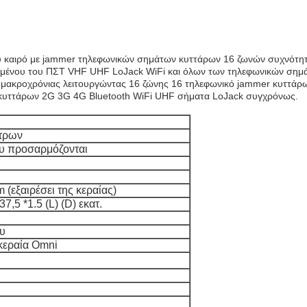
 καιρό με jammer τηλεφωνικών σημάτων κυττάρων 16 ζωνών συχνότητας
μένου του ΠΣΤ VHF UHF LoJack WiFi και όλων των τηλεφωνικών σημ
ης μακροχρόνιας λειτουργώντας 16 ζώνης 16 τηλεφωνικό jammer κυττά
 κυττάρων 2G 3G 4G Bluetooth WiFi UHF σήματα LoJack συγχρόνως.
έτρων
ου προσαρμόζονται
(εξαιρέσει της κεραίας)
37,5 *1.5 (L) (D) εκατ.
ου
κεραία Omni