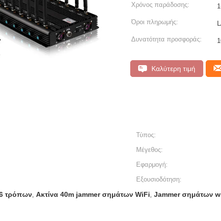
Χρόνος παράδοσης:
1
Όροι πληρωμής:
L
Δυνατότητα προσφοράς:
1
Καλύτερη τιμή
Τύπος:
Μέγεθος:
Εφαρμογή:
Εξουσιοδότηση:
16 τρόπων
Ακτίνα 40m jammer σημάτων WiFi
Jammer σημάτων wi
,
,