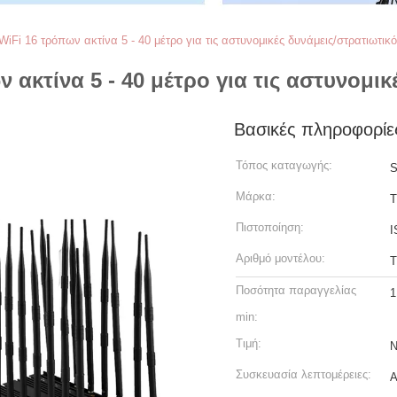
Fi 16 τρόπων ακτίνα 5 - 40 μέτρο για τις αστυνομικές δυνάμεις/στρατιωτικό
ακτίνα 5 - 40 μέτρο για τις αστυνομικ
Βασικές πληροφορίε
Τόπος καταγωγής:
S
Μάρκα:
Πιστοποίηση:
I
Αριθμό μοντέλου:
T
Ποσότητα παραγγελίας
1
min:
Τιμή:
N
Συσκευασία λεπτομέρειες:
Α