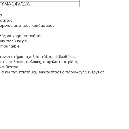
ΎΜΑ 24V/12A
ρα
νότητας
ευόμενος από τους κραδασμούς
ής να χρησιμοποιήσει
για πολύ καιρό
ς mountable
ανεπιστήμια, σχολεία, τάξεις, βιβλιοθήκες
 στις φυλακές, φυλακές, ασφάλεια πατρίδας
και θέατρα
α και πανεπιστήμια, εγκαταστάσεις παραγωγής ενέργειας