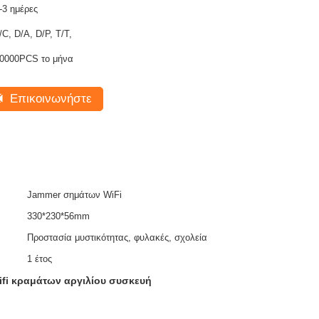
-3 ημέρες
/C, D/A, D/P, T/T,
0000PCS το μήνα
Επικοινωνήστε
Jammer σημάτων WiFi
330*230*56mm
Προστασία μυστικότητας, φυλακές, σχολεία
1 έτος
fi κραμάτων αργιλίου συσκευή