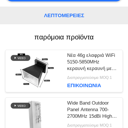
BLOG
ΛΕΠΤΟΜΈΡΕΙΕΣ
ΖΗΤΉΣΤΕ
παρόμοια προϊόντα
ΈΝΑ
Νέα 46g ελαφριά WiFi
ΑΠΌΣΠΑΣΜΑ
5150-5850MHz
κεραυνή κεραυνή με
ματ μαύρη σκόνη
Διαπραγματεύσιμα MOQ:1
επικαλυμμένο
SITEMAP
ΕΠΙΚΟΙΝΩΝΊΑ
φινίρισμα
Wide Band Outdoor
PRIVACY
Panel Antenna 700-
2700MHz 15dBi High
POLICY
Gain 50Ω 100W
Διαπραγματεύσιμα MOQ:1