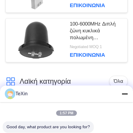
Windproof antenna for
ΕΠΙΚΟΙΝΩΝΊΑ
Cellular Network Signal
Booster Receiver
100-6000MHz Διπλή
ζώνη κυκλικά
πολωμένη
πανδιάστατη κεραία,
Negotiated MOQ:1
360° ανθεκτική στο
ΕΠΙΚΟΙΝΩΝΊΑ
νερό κεραία
μανιταριών Booster
για παρακολούθηση
drones & αντιμέτρα
Λαϊκή κατηγορία
Όλα
TeXin
Μονάδα παρεμβολής
Μονάδα παρεμβολής
με μη επανδρωμένο
1:57 PM
σήματος
αεροσκάφος
Good day, what product are you looking for?