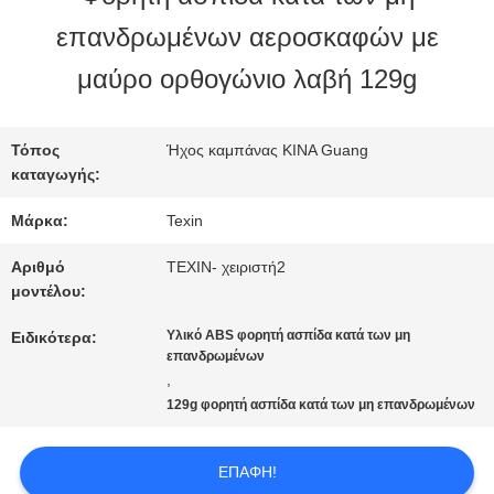
επανδρωμένων αεροσκαφών με
ΠΟΙΟΤΙΚΌΣ
μαύρο ορθογώνιο λαβή 129g
ΈΛΕΓΧΟΣ
Τόπος
Ήχος καμπάνας ΚΙΝΑ Guang
καταγωγής:
ΜΑΣ
Μάρκα:
Texin
ΕΛΆΤΕ
Αριθμό
TEXIN- χειριστή2
ΣΕ
μοντέλου:
ΕΠΑΦΉ
Υλικό ABS φορητή ασπίδα κατά των μη
Ειδικότερα:
επανδρωμένων
,
ΜΕ
129g φορητή ασπίδα κατά των μη επανδρωμένων
ΕΙΔΉΣΕΙΣ
ΕΠΑΦΉ!