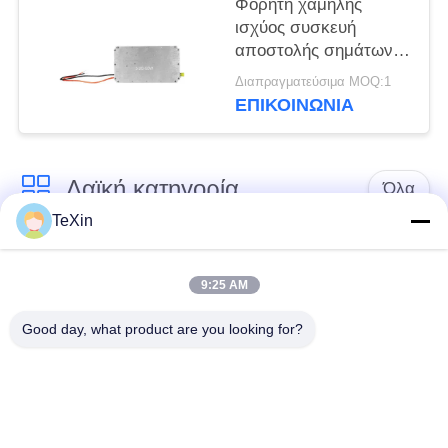
Φορητή χαμηλής
ισχύος συσκευή
αποστολής σημάτων
RF, μεγάλης
Διαπραγματεύσιμα MOQ:1
απόστασης αντι
ΕΠΙΚΟΙΝΩΝΊΑ
ενότητα ενισχυτών
κηφήνων RF
Λαϊκή κατηγορία
Όλα
TeXin
Μονάδα παρεμβολής
Μονάδα παρεμβολής
με μη επανδρωμένο
9:25 AM
σήματος
αεροσκάφος
Good day, what product are you looking for?
Μονάδα παρεμβολής
ενισχυτής δύναμης
FPV
RF
Ευρυζωνικός
Μονοκατευθυντικός