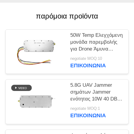
ΑΠΌΣΠΑΣΜΑ
παρόμοια προϊόντα
SITEMAP
50W Temp Ελεγχόμενη
PRIVACY
μονάδα παρεμβολής
POLICY
για Drone Άμυνα
ευρυζωνική ζώνη
negotiate MOQ:10
433MHZ 1.2G 2.4G
ΕΠΙΚΟΙΝΩΝΊΑ
5.2G
5.8G UAV Jammer
σημάτων Jammer
ενότητας 10W 40 DBM
RF ενότητα που
negotiate MOQ:1
προσαρμόζεται
ΕΠΙΚΟΙΝΩΝΊΑ