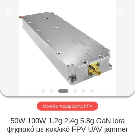
2026
Amplifier
module.
All
Rights
Reserved.
ΣΠΊΤΙ
ΠΡΟΪΌΝΤΑ
ΠΕΡΊΠΟΥ
ΕΜΕΊΣ
ΓΎΡΟΣ
ΕΡΓΟΣΤΑΣΊΩΝ
Μονάδα παρεμβολής FPV
50W 100W 1.2g 2.4g 5.8g GaN lora
ΠΟΙΟΤΙΚΌΣ
ψηφιακό με κυκλικό FPV UAV jammer