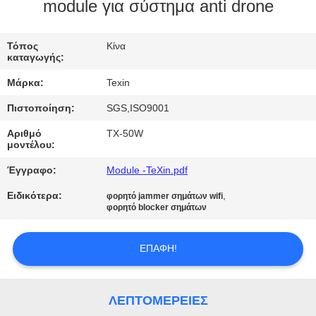
ΈΛΕΓΧΟΣ
module για σύστημα anti drone
ΜΑΣ
Τόπος
Κίνα
καταγωγής:
ΕΛΆΤΕ
Μάρκα:
Texin
ΣΕ
Πιστοποίηση:
SGS,ISO9001
ΕΠΑΦΉ
Αριθμό
TX-50W
ΜΕ
μοντέλου:
Έγγραφο:
Module -TeXin.pdf
ΕΙΔΉΣΕΙΣ
Ειδικότερα:
,
φορητό jammer σημάτων wifi
φορητό blocker σημάτων
BLOG
ΕΠΑΦΉ!
ΖΗΤΉΣΤΕ
ΈΝΑ
ΛΕΠΤΟΜΈΡΕΙΕΣ