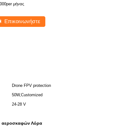
000per μήνας
Επικοινωνήστε
Drone FPV protection
50W,Customized
24-28 V
ν αεροσκαφών Λόρα