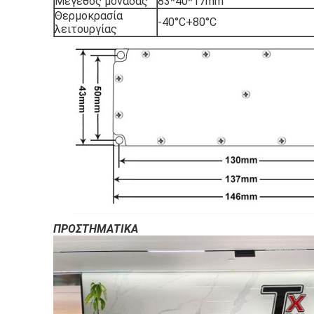
Μέγεθος μονάδας
83*40*17mm
Θερμοκρασία
-40°C+80°C
λειτουργίας
ΠΡΟΣΤΗΜΑΤΙΚΑ