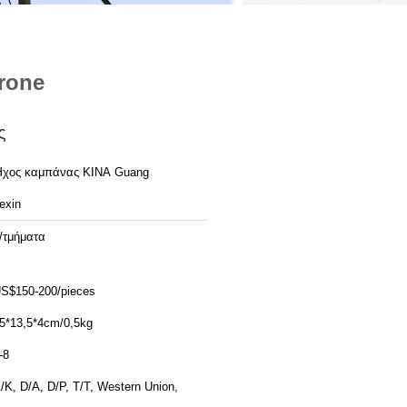
rone
ς
χος καμπάνας ΚΙΝΑ Guang
exin
/τμήματα
S$150-200/pieces
5*13,5*4cm/0,5kg
-8
/Κ, D/Α, D/P, T/T, Western Union,