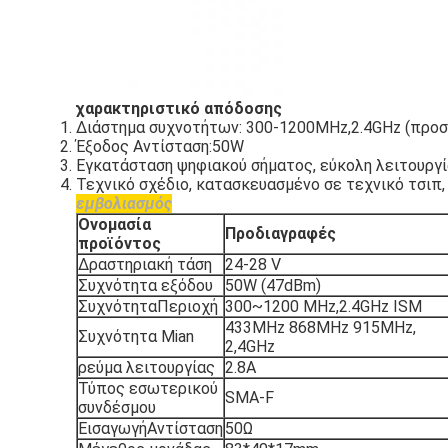
χαρακτηριστικό απόδοσης
Διάστημα συχνοτήτων: 300-1200MHz,2.4GHz (προ
Έξοδος Αντίσταση:50W
Εγκατάσταση ψηφιακού σήματος, εύκολη λειτουργί
Τεχνικό σχέδιο, κατασκευασμένο σε τεχνικό τσιπ
εμβολιασμός
Ονομασία
Προδιαγραφές
προϊόντος
Δραστηριακή τάση
24-28 V
Συχνότητα εξόδου
50W (47dBm)
ΣυχνότηταΠεριοχή
300~1200 MHz,2.4GHz ISM
433MHz 868MHz 915MHz,
Συχνότητα Mian
2,4GHz
ρεύμα λειτουργίας
2.8Α
Τύπος εσωτερικού
SMA-F
συνδέσμου
ΕισαγωγήΑντίσταση
50Ω