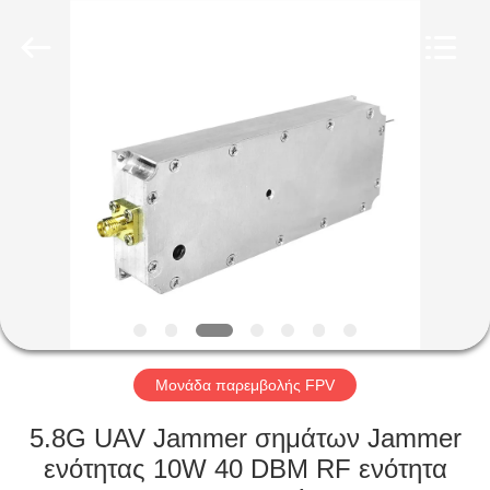
2026
Amplifier
module.
All
Rights
Reserved.
ΣΠΊΤΙ
ΠΡΟΪΌΝΤΑ
ΠΕΡΊΠΟΥ
ΕΜΕΊΣ
ΓΎΡΟΣ
ΕΡΓΟΣΤΑΣΊΩΝ
Μονάδα παρεμβολής FPV
5.8G UAV Jammer σημάτων Jammer
ΠΟΙΟΤΙΚΌΣ
ενότητας 10W 40 DBM RF ενότητα