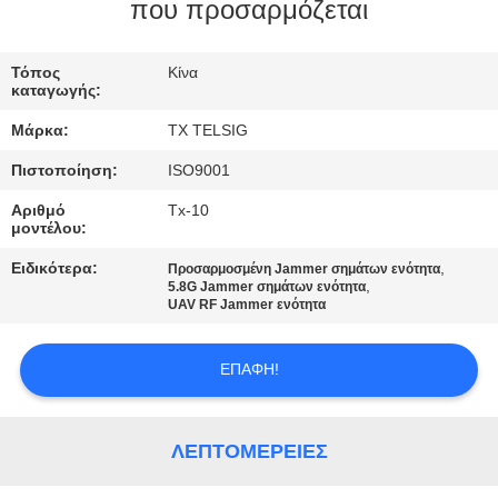
ΈΛΕΓΧΟΣ
που προσαρμόζεται
ΜΑΣ
Τόπος
Κίνα
καταγωγής:
ΕΛΆΤΕ
Μάρκα:
TX TELSIG
ΣΕ
Πιστοποίηση:
ISO9001
ΕΠΑΦΉ
Αριθμό
Tx-10
ΜΕ
μοντέλου:
Ειδικότερα:
,
Προσαρμοσμένη Jammer σημάτων ενότητα
,
ΕΙΔΉΣΕΙΣ
5.8G Jammer σημάτων ενότητα
UAV RF Jammer ενότητα
BLOG
ΕΠΑΦΉ!
ΖΗΤΉΣΤΕ
ΛΕΠΤΟΜΈΡΕΙΕΣ
ΈΝΑ