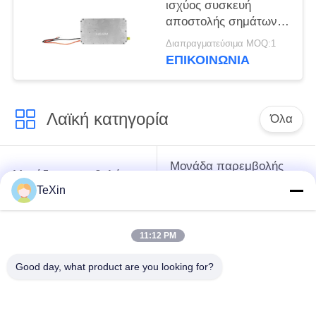
ισχύος συσκευή
αποστολής σημάτων
RF, μεγάλης
Διαπραγματεύσιμα MOQ:1
απόστασης αντι
ΕΠΙΚΟΙΝΩΝΊΑ
ενότητα ενισχυτών
κηφήνων RF
Λαϊκή κατηγορία
Όλα
Μονάδα παρεμβολής
Μονάδα παρεμβολής
με μη επανδρωμένο
σήματος
TeXin
αεροσκάφος
11:12 PM
Μονάδα παρεμβολής
ενισχυτής δύναμης
FPV
RF
Good day, what product are you looking for?
Ευρυζωνικός
Μονοκατευθυντικός
ενισχυτής δύναμης
Ενισχυτής