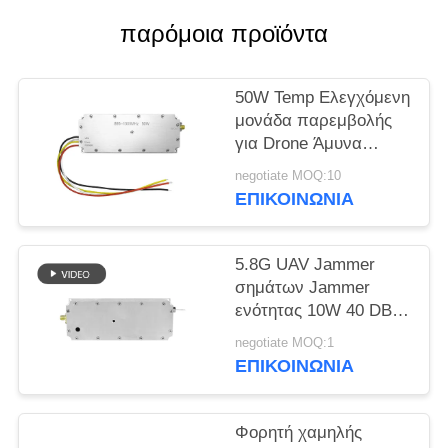
ΑΠΌΣΠΑΣΜΑ
παρόμοια προϊόντα
SITEMAP
50W Temp Ελεγχόμενη
μονάδα παρεμβολής
PRIVACY
για Drone Άμυνα
POLICY
ευρυζωνική ζώνη
negotiate MOQ:10
433MHZ 1.2G 2.4G
ΕΠΙΚΟΙΝΩΝΊΑ
5.2G
5.8G UAV Jammer
σημάτων Jammer
ενότητας 10W 40 DBM
RF ενότητα που
negotiate MOQ:1
προσαρμόζεται
ΕΠΙΚΟΙΝΩΝΊΑ
Φορητή χαμηλής