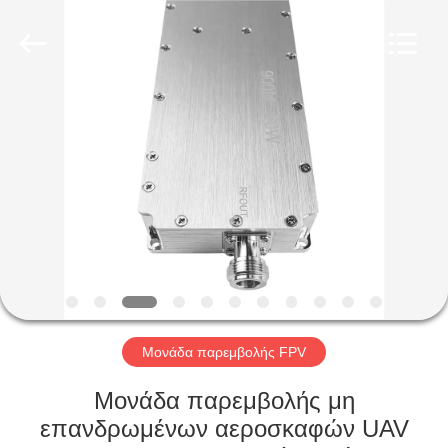
2026
Amplifier
module.
All
Rights
Reserved.
ΣΠΊΤΙ
ΠΡΟΪΌΝΤΑ
ΠΕΡΊΠΟΥ
ΕΜΕΊΣ
ΓΎΡΟΣ
ΕΡΓΟΣΤΑΣΊΩΝ
Μονάδα παρεμβολής FPV
Μονάδα παρεμβολής μη
ΠΟΙΟΤΙΚΌΣ
επανδρωμένων αεροσκαφών UAV