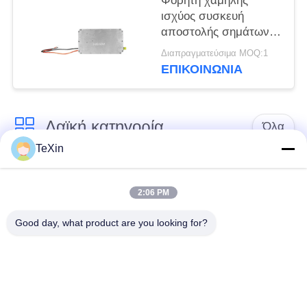
Φορητή χαμηλής
ισχύος συσκευή
αποστολής σημάτων
RF, μεγάλης
Διαπραγματεύσιμα MOQ:1
απόστασης αντι
ΕΠΙΚΟΙΝΩΝΊΑ
ενότητα ενισχυτών
κηφήνων RF
Λαϊκή κατηγορία
Όλα
TeXin
Μονάδα παρεμβολής
Μονάδα παρεμβολής
με μη επανδρωμένο
2:06 PM
σήματος
αεροσκάφος
Good day, what product are you looking for?
Μονάδα παρεμβολής
ενισχυτής δύναμης
FPV
RF
Ευρυζωνικός
Μονοκατευθυντικός