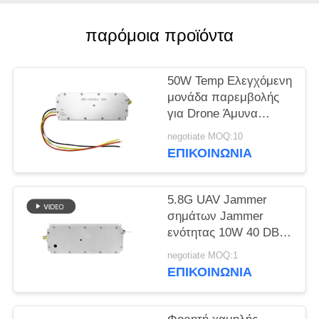
ΑΠΌΣΠΑΣΜΑ
παρόμοια προϊόντα
SITEMAP
50W Temp Ελεγχόμενη
PRIVACY
μονάδα παρεμβολής
για Drone Άμυνα
POLICY
ευρυζωνική ζώνη
negotiate MOQ:10
433MHZ 1.2G 2.4G
ΕΠΙΚΟΙΝΩΝΊΑ
5.2G
5.8G UAV Jammer
σημάτων Jammer
ενότητας 10W 40 DBM
RF ενότητα που
negotiate MOQ:1
προσαρμόζεται
ΕΠΙΚΟΙΝΩΝΊΑ