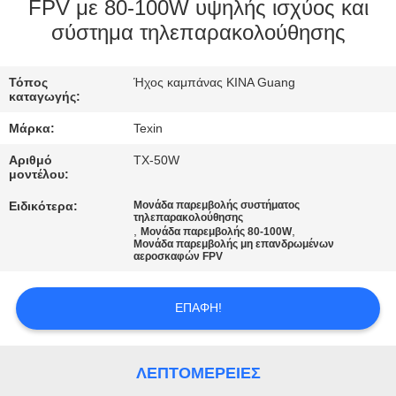
ΈΛΕΓΧΟΣ
FPV με 80-100W υψηλής ισχύος και
σύστημα τηλεπαρακολούθησης
ΜΑΣ
Τόπος
Ήχος καμπάνας ΚΙΝΑ Guang
ΕΛΆΤΕ
καταγωγής:
ΣΕ
Μάρκα:
Texin
ΕΠΑΦΉ
Αριθμό
TX-50W
ΜΕ
μοντέλου:
Ειδικότερα:
Μονάδα παρεμβολής συστήματος
τηλεπαρακολούθησης
ΕΙΔΉΣΕΙΣ
,
,
Μονάδα παρεμβολής 80-100W
Μονάδα παρεμβολής μη επανδρωμένων
αεροσκαφών FPV
BLOG
ΕΠΑΦΉ!
ΖΗΤΉΣΤΕ
ΈΝΑ
ΛΕΠΤΟΜΈΡΕΙΕΣ