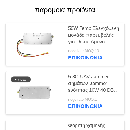
ΑΠΌΣΠΑΣΜΑ
παρόμοια προϊόντα
SITEMAP
50W Temp Ελεγχόμενη
μονάδα παρεμβολής
PRIVACY
για Drone Άμυνα
POLICY
ευρυζωνική ζώνη
negotiate MOQ:10
433MHZ 1.2G 2.4G
ΕΠΙΚΟΙΝΩΝΊΑ
5.2G
5.8G UAV Jammer
σημάτων Jammer
ενότητας 10W 40 DBM
RF ενότητα που
negotiate MOQ:1
προσαρμόζεται
ΕΠΙΚΟΙΝΩΝΊΑ
Φορητή χαμηλής