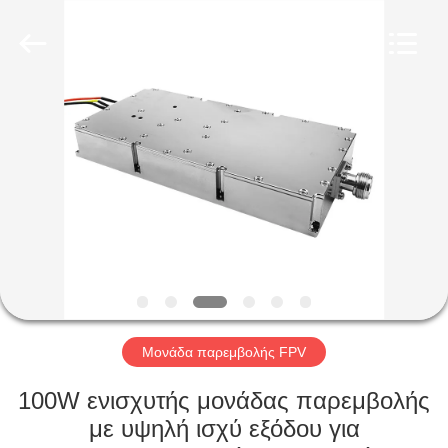
2026
Amplifier
module.
All
Rights
Reserved.
ΣΠΊΤΙ
ΠΡΟΪΌΝΤΑ
ΠΕΡΊΠΟΥ
ΕΜΕΊΣ
ΓΎΡΟΣ
ΕΡΓΟΣΤΑΣΊΩΝ
Μονάδα παρεμβολής FPV
100W ενισχυτής μονάδας παρεμβολής
ΠΟΙΟΤΙΚΌΣ
με υψηλή ισχύ εξόδου για