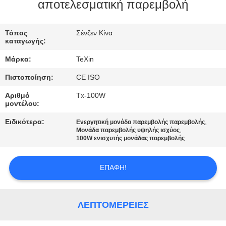
ΈΛΕΓΧΟΣ
αποτελεσματική παρεμβολή
ΜΑΣ
Τόπος
Σένζεν Κίνα
καταγωγής:
ΕΛΆΤΕ
Μάρκα:
TeXin
ΣΕ
Πιστοποίηση:
CE ISO
ΕΠΑΦΉ
Αριθμό
Tx-100W
ΜΕ
μοντέλου:
Ειδικότερα:
,
Ενεργητική μονάδα παρεμβολής παρεμβολής
,
ΕΙΔΉΣΕΙΣ
Μονάδα παρεμβολής υψηλής ισχύος
100W ενισχυτής μονάδας παρεμβολής
BLOG
ΕΠΑΦΉ!
ΖΗΤΉΣΤΕ
ΛΕΠΤΟΜΈΡΕΙΕΣ
ΈΝΑ