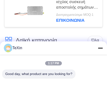
ισχύος συσκευή
αποστολής σημάτων
RF, μεγάλης
Διαπραγματεύσιμα MOQ:1
απόστασης αντι
ΕΠΙΚΟΙΝΩΝΊΑ
ενότητα ενισχυτών
κηφήνων RF
Λαϊκή κατηγορία
Όλα
TeXin
Μονάδα παρεμβολής
Μονάδα παρεμβολής
με μη επανδρωμένο
1:17 PM
σήματος
αεροσκάφος
Good day, what product are you looking for?
Μονάδα παρεμβολής
ενισχυτής δύναμης
FPV
RF
Ευρυζωνικός
Μονοκατευθυντικός
ενισχυτής δύναμης
Ενισχυτής